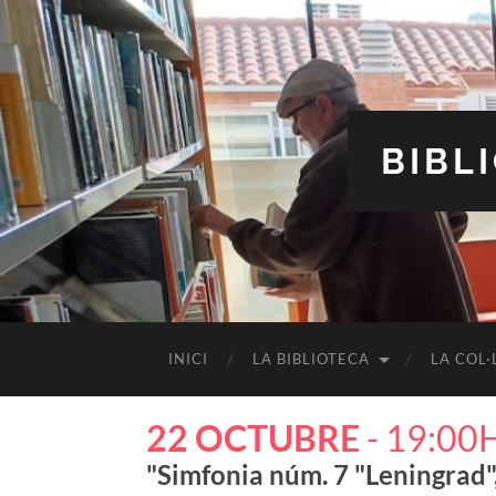
BIBL
INICI
LA BIBLIOTECA
LA COL·
22 OCTUBRE
- 19:00
"Simfonia núm. 7 "Leningrad"