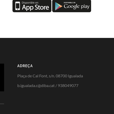
ADREÇA
Plaça de Cal Font, s/n. 08700 Igualada
b.igualada.c@diba.cat / 938049077