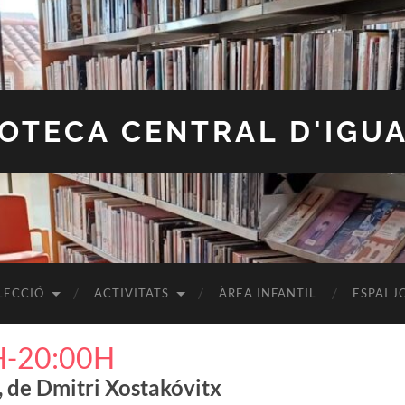
IOTECA CENTRAL D'IGU
LECCIÓ
ACTIVITATS
ÀREA INFANTIL
ESPAI J
H-20:00H
, de Dmitri Xostakóvitx