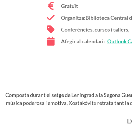
Gratuït
Organitza:Biblioteca Central d
Conferències, cursos i tallers,
Afegir al calendari:
Outlook C
Composta durant el setge de Leningrad a la Segona Guerr
música poderosa i emotiva, Xostakóvitx retrata tant la 
L