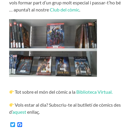
vols formar part d’un grup molt especial i passar-t’ho bé
… apunta’t al nostre
Club del còmic
.
Tot sobre el món del còmic a la
Biblioteca Virtual.
Vols estar al dia? Subscriu-te al butlletí de còmics des
d’
aquest
enllaç.
Twitter
Facebook