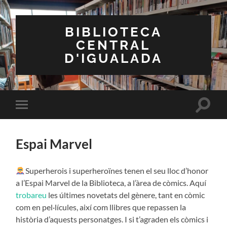
BIBLIOTECA
CENTRAL
D'IGUALADA
Toggle
Toggle
search
mobile
field
menu
Espai Marvel
Superherois i superheroïnes tenen el seu lloc d’honor
a l’Espai Marvel de la Biblioteca, a l’àrea de còmics. Aquí
trobareu
les últimes novetats del gènere, tant en còmic
com en pel·lícules, així com llibres que repassen la
història d’aquests personatges. I si t’agraden els còmics i