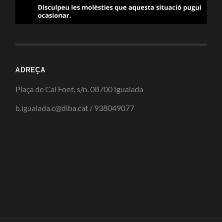
ADREÇA
Plaça de Cal Font, s/n. 08700 Igualada
b.igualada.c@diba.cat / 938049077