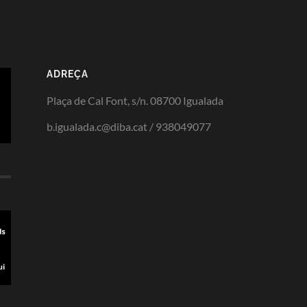
ADREÇA
Plaça de Cal Font, s/n. 08700 Igualada
b.igualada.c@diba.cat / 938049077