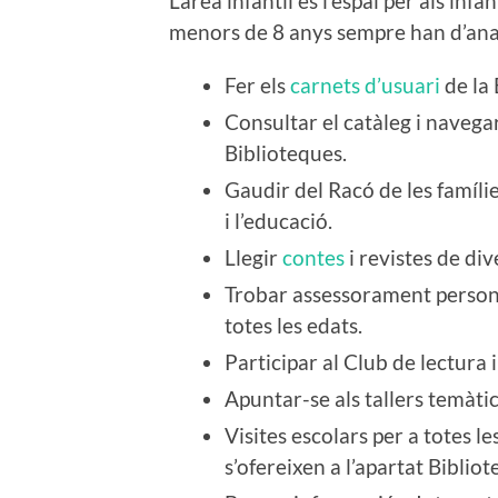
L’àrea infantil és l’espai per als infan
menors de 8 anys sempre han d’ana
Fer els
carnets d’usuari
de la 
Consultar el catàleg i navega
Biblioteques.
Gaudir del Racó de les famíli
i l’educació.
Llegir
contes
i revistes de div
Trobar assessorament persona
totes les edats.
Participar al Club de lectura i
Apuntar-se als tallers temàtic
Visites escolars per a totes l
s’ofereixen a l’apartat Bibli