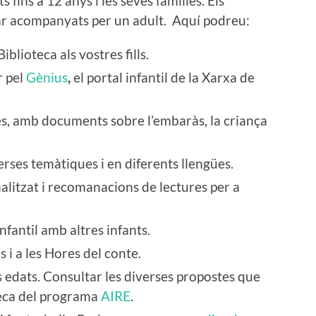
ts fins a 12 anys i les seves famílies. Els
r acompanyats per un adult. Aquí podreu:
Biblioteca als vostres fills.
r pel
Gènius
,
el portal infantil de la Xarxa de
es, amb documents sobre l’embaràs, la criança
erses temàtiques i en diferents llengües.
litzat i recomanacions de lectures per a
nfantil amb altres infants.
s i a les Hores del conte.
es edats. Consultar les diverses propostes que
oteca del programa
AIRE
.