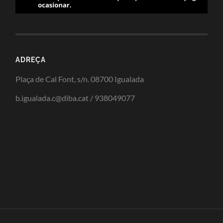
ADREÇA
Plaça de Cal Font, s/n. 08700 Igualada
b.igualada.c@diba.cat / 938049077