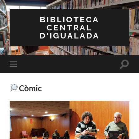
BIBLIOTECA
CENTRAL
D'IGUALADA
Toggle
Toggle
search
mobile
field
menu
Còmic