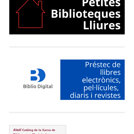
Aladí
Catàleg de la Xarxa de