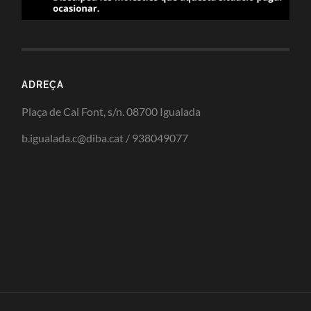
ADREÇA
Plaça de Cal Font, s/n. 08700 Igualada
b.igualada.c@diba.cat / 938049077