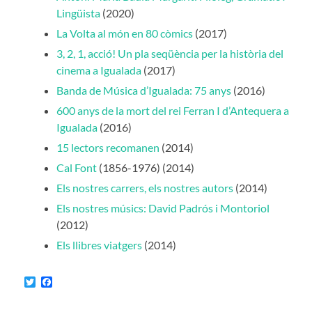
Lingüista
(2020)
La Volta al món en 80 còmics
(2017)
3, 2, 1, acció! Un pla seqüència per la història del
cinema a Igualada
(2017)
Banda de Música d’Igualada: 75 anys
(2016)
600 anys de la mort del rei Ferran I d’Antequera a
Igualada
(2016)
15 lectors recomanen
(2014)
Cal Font
(1856-1976) (2014)
Els nostres carrers, els nostres autors
(2014)
Els nostres músics: David Padrós i Montoriol
(2012)
Els llibres viatgers
(2014)
Twitter
Facebook