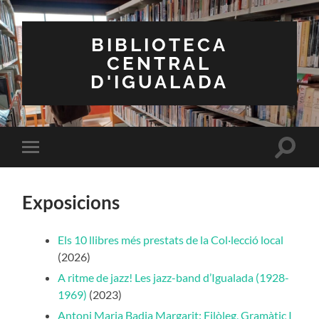
BIBLIOTECA
CENTRAL
D'IGUALADA
Toggle
Toggle
search
mobile
field
menu
Exposicions
Els 10 llibres més prestats de la Col·lecció local
(2026)
A ritme de jazz! Les jazz-band d’Igualada (1928-
1969)
(2023)
Antoni Maria Badia Margarit: Filòleg, Gramàtic I