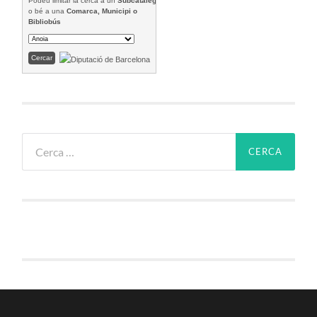
Podeu limitar la cerca a un
Subcatàleg
o bé a una
Comarca, Municipi o
Bibliobús
Cerca: