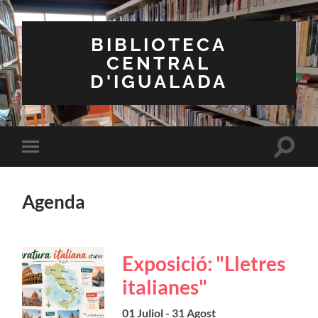
BIBLIOTECA
CENTRAL
D'IGUALADA
Toggle
Toggle
search
mobile
field
menu
Agenda
Exposició: "Lletres
italianes"
01 Juliol - 31 Agost