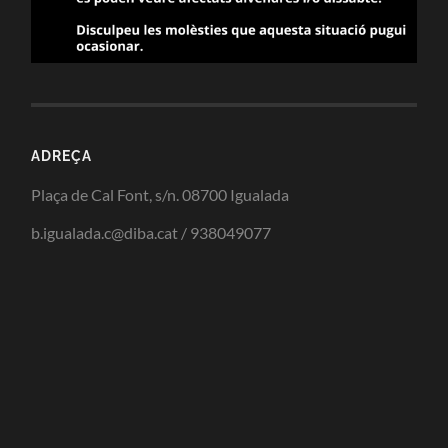
ADREÇA
Plaça de Cal Font, s/n. 08700 Igualada
b.igualada.c@diba.cat / 938049077