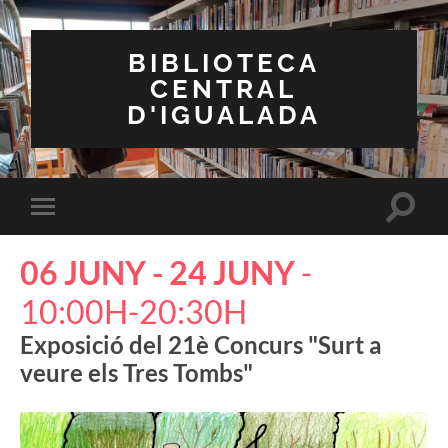
BIBLIOTECA
CENTRAL
D'IGUALADA
Toggle
Toggle
search
mobile
field
menu
06 JUNY - 24 JUNY
-
10:00H-20:30H
Exposició del 21è Concurs "Surt a
veure els Tres Tombs"