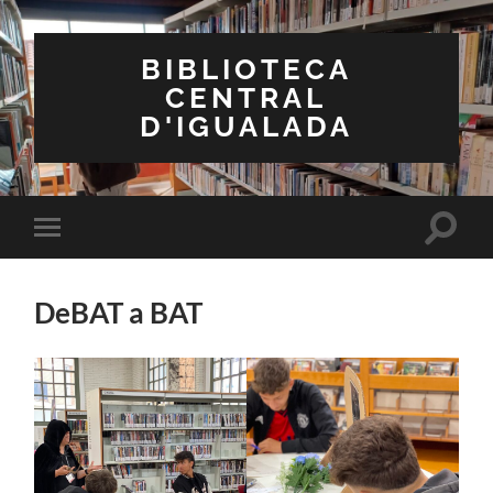
BIBLIOTECA
CENTRAL
D'IGUALADA
Toggle
Toggle
search
mobile
field
menu
DeBAT a BAT