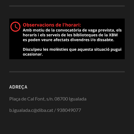
ADREÇA
Plaça de Cal Font, s/n. 08700 Igualada
b.igualada.c@diba.cat / 938049077