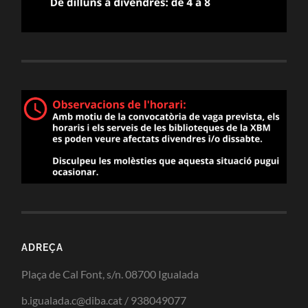
ADREÇA
Plaça de Cal Font, s/n. 08700 Igualada
b.igualada.c@diba.cat / 938049077