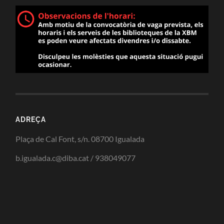
ADREÇA
Plaça de Cal Font, s/n. 08700 Igualada
b.igualada.c@diba.cat / 938049077