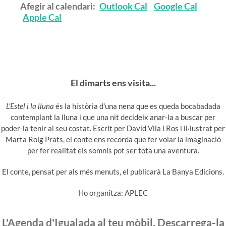
Afegir al calendari:
Outlook Cal
Google Cal
Apple Cal
El dimarts ens visita...
L'Estel i la lluna
és la història d'una nena que es queda bocabadada
contemplant la lluna i que una nit decideix anar-la a buscar per
poder-la tenir al seu costat. Escrit per David Vila i Ros i il·lustrat per
Marta Roig Prats, el conte ens recorda que fer volar la imaginació
per fer realitat els somnis pot ser tota una aventura.
El conte, pensat per als més menuts, el publicarà La Banya Edicions.
Ho organitza: APLEC
L'Agenda d'Igualada al teu mòbil. Descarrega-la