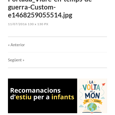
guerra-Custom-
e1468259055514.jpg
11/07/2016
130
x
130 PX
« Anterior
Següent
»