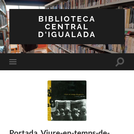
BIBLIOTECA
CENTRAL
D'IGUALADA
Toggle
Toggle
search
mobile
field
menu
Portada_Viure-en-temps-de-