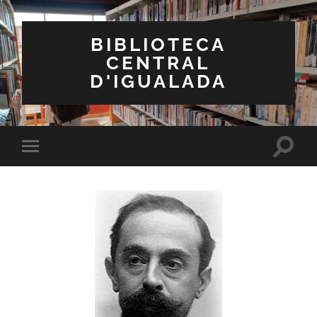
BIBLIOTECA
CENTRAL
D'IGUALADA
Toggle
Toggle
search
mobile
field
menu