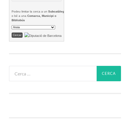
Podeu limitar la cerca a un
Subcatàleg
o bé a una
Comarca, Municipi o
Bibliobús
Cerca: