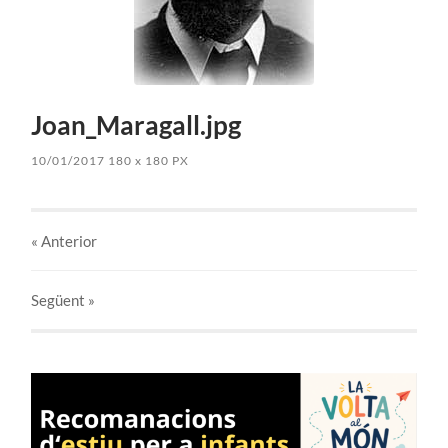
Joan_Maragall.jpg
10/01/2017
180
x
180 PX
« Anterior
Següent
»