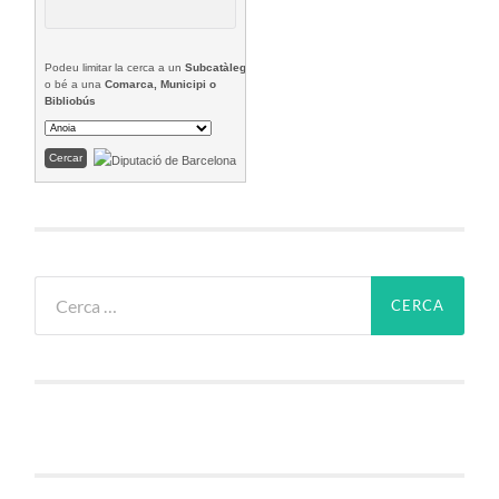
Podeu limitar la cerca a un
Subcatàleg
o bé a una
Comarca, Municipi o
Bibliobús
Cerca: