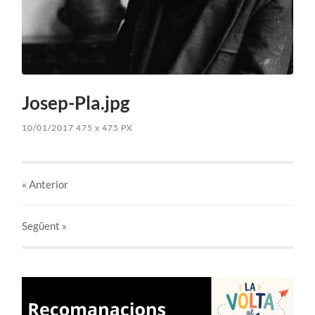
Josep-Pla.jpg
10/01/2017
475
x
475 PX
« Anterior
Següent
»