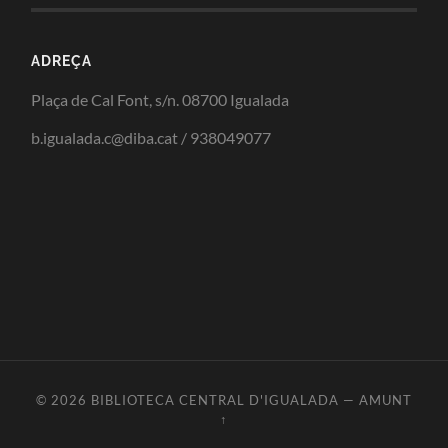
ADREÇA
Plaça de Cal Font, s/n. 08700 Igualada
b.igualada.c@diba.cat / 938049077
© 2026
BIBLIOTECA CENTRAL D'IGUALADA
—
AMUNT
↑