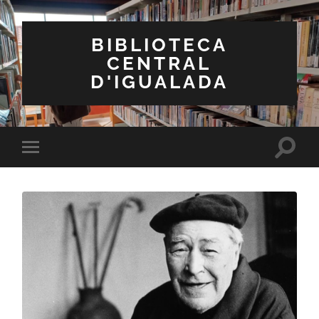
BIBLIOTECA
CENTRAL
D'IGUALADA
Toggle
Toggle
search
mobile
field
menu