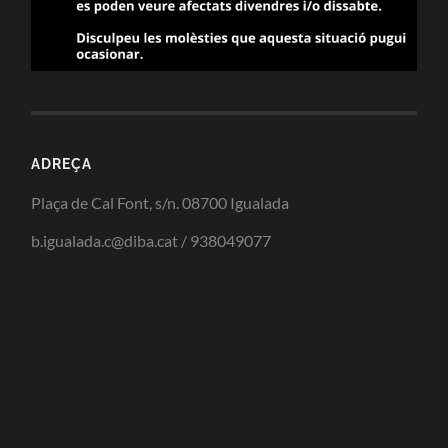
ADREÇA
Plaça de Cal Font, s/n. 08700 Igualada
b.igualada.c@diba.cat / 938049077