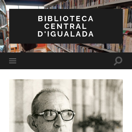
BIBLIOTECA
CENTRAL
D'IGUALADA
Toggle
Toggle
search
mobile
field
menu