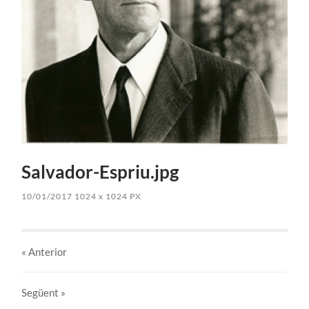
Salvador-Espriu.jpg
10/01/2017
1024
x
1024 PX
« Anterior
Següent
»