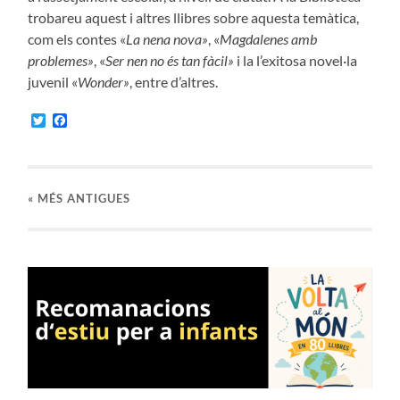
trobareu aquest i altres llibres sobre aquesta temàtica,
com els contes «
La nena nova»
, «
Magdalenes amb
problemes»
, «
Ser nen no és tan fàcil»
i la l’exitosa novel·la
juvenil «
Wonder»
, entre d’altres.
Twitter
Facebook
«
MÉS ANTIGUES