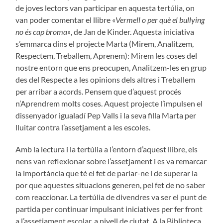
de joves lectors van participar en aquesta tertúlia, on
van poder comentar el llibre «
Vermell o per què el bullying
no és cap broma»
, de Jan de Kinder. Aquesta iniciativa
s’emmarca dins el projecte Marta (Mirem, Analitzem,
Respectem, Treballem, Aprenem): Mirem les coses del
nostre entorn que ens preocupen, Analitzem-les en grup
des del Respecte a les opinions dels altres i Treballem
per arribar a acords. Pensem que d’aquest procés
n’Aprendrem molts coses. Aquest projecte l’impulsen el
dissenyador igualadí Pep Valls i la seva filla Marta per
lluitar contra l’assetjament a les escoles.
Amb la lectura i la tertúlia a l’entorn d’aquest llibre, els
nens van reflexionar sobre l’assetjament i es va remarcar
la importància que té el fet de parlar-ne i de superar la
por que aquestes situacions generen, pel fet de no saber
com reaccionar. La tertúlia de divendres va ser el punt de
partida per continuar impulsant iniciatives per fer front
a l’assetjament escolar, a nivell de ciutat. A la Biblioteca