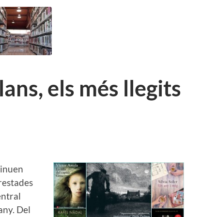
lans, els més llegits
tinuen
prestades
entral
any. Del