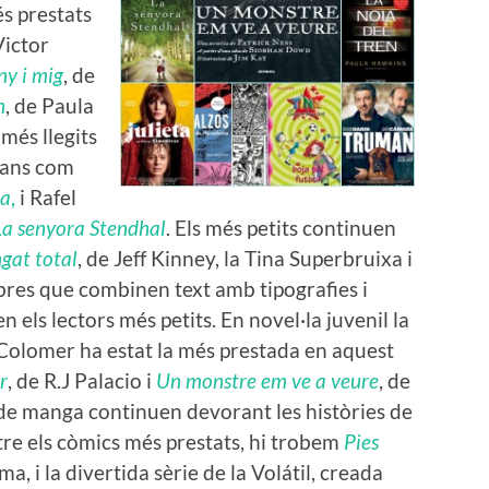
és prestats
Victor
ny i mig
, de
n
, de Paula
més llegits
alans com
ta
,
i Rafel
La senyora Stendhal
. Els més petits continuen
gat total
, de Jeff Kinney, la Tina Superbruixa i
ibres que combinen text amb tipografies i
en els lectors més petits. En novel·la juvenil la
 Colomer ha estat la més prestada en aquest
r
, de R.J Palacio i
Un monstre em ve a veure
, de
s de manga continuen devorant les històries de
tre els còmics més prestats, hi trobem
Pies
ma, i la divertida sèrie de la Volátil, creada