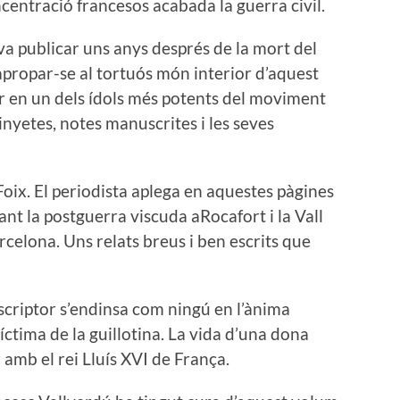
ncentració francesos acabada la guerra civil.
 va publicar uns anys després de la mort del
apropar-se al tortuós món interior d’aquest
ir en un dels ídols més potents del moviment
vinyetes, notes manuscrites i les seves
 Foix. El periodista aplega en aquestes pàgines
ant la postguerra viscuda aRocafort i la Vall
celona. Uns relats breus i ben escrits que
escriptor s’endinsa com ningú en l’ànima
víctima de la guillotina. La vida d’una dona
amb el rei Lluís XVI de França.