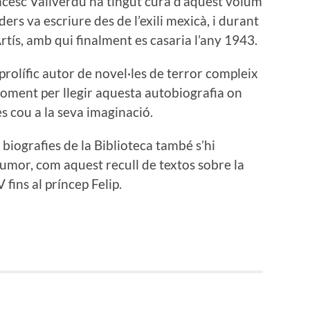
cesc Vallverdú ha tingut cura d’aquest volum
ders va escriure des de l’exili mexicà, i durant
rtís, amb qui finalment es casaria l’any 1943.
 prolífic autor de novel·les de terror compleix
oment per llegir aquesta autobiografia on
s cou a la seva imaginació.
 biografies de la Biblioteca també s’hi
umor, com aquest recull de textos sobre la
 fins al príncep Felip.