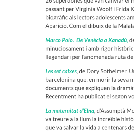
26 superdones que van canviar el m
passant per Virginia Woolf i Frida K
biogràfic als lectors adolescents a
Aparicio. Com el dibuix de la Mala
Marco Polo. De Venècia a Xanadú
,
de
minuciosament i amb rigor històric 
llegendari per l’anomenada ruta de 
Les set caixes
, de Dory Sotheimer. U
barcelonina que, en morir la seva m
documents que expliquen la dramàtic
Recentment ha publicat el segon vo
La maternitat d’Elna
, d’Assumptà Mo
va treure a la llum la increïble his
que va salvar la vida a centenars de