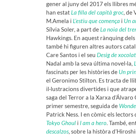
gener al juny del 2017 els llibres m
han estat
La filla del capità groc
, de 
M.Amela i
L’estiu que comença
i
Un a
Sílvia Soler, a part de
La noia del tre
Hawkings. En aquest rànquing dels 
també hi figuren altres autors cat
Care Santos i el seu
Desig de xocola
Nadal amb la seva última novel·la,
fascinats per les històries de
Un prin
el Geronimo Stilton. Es tracta de ll
il·lustracions divertides i que atrap
saga del Terror a la Xarxa d’Álvaro
primer semestre, seguida de
Wonde
Patrick Ness. I en còmic els lector
Tokyo Ghoul
i
I am a hero
. També, en
descalzos
, sobre la històra d’Hiroshi