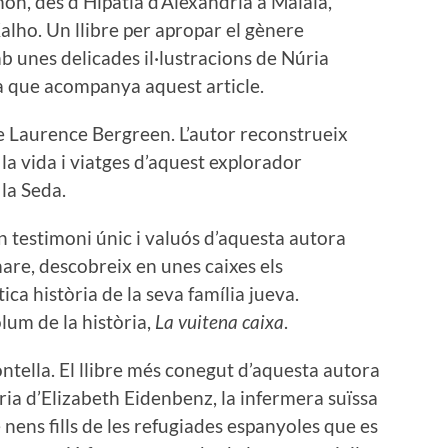
ón, des d’Hipatia d’Alexandria a Malala,
alho. Un llibre per apropar el gènere
mb unes delicades il·lustracions de Núria
la que acompanya aquest article.
 Laurence Bergreen. L’autor reconstrueix
la vida i viatges d’aquest explorador
la Seda.
n testimoni únic i valuós d’aquesta autora
are, descobreix en unes caixes els
a història de la seva família jueva.
lum de la història,
La vuitena caixa
.
ntella. El llibre més conegut d’aquesta autora
tòria d’Elizabeth Eidenbenz, la infermera suïssa
 nens fills de les refugiades espanyoles que es