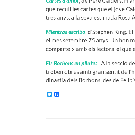
Cartes d’amor
,
de Pere Calders. Fran
que recull les cartes que el jove Cal
tres anys, a la seva estimada Rosa A
Mientras escribo
, d’Stephen King. El
el mes setembre 75 anys. Un bon m
comparteix amb els lectors el que e
Els Borbons en pilotes
.
A la secció de
troben obres amb gran sentit de l’h
dinastia dels Borbons, des de Felip V
Twitter
Facebook