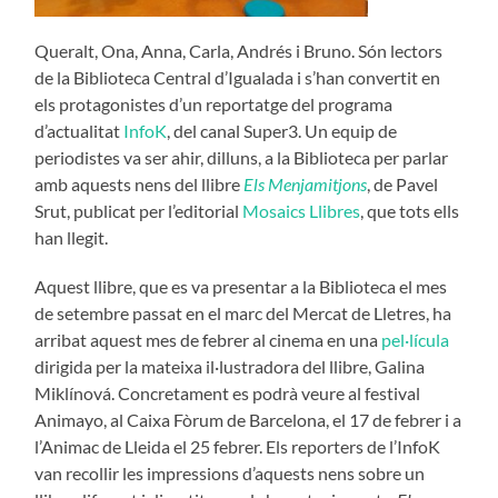
Queralt, Ona, Anna, Carla, Andrés i Bruno. Són lectors
de la Biblioteca Central d’Igualada i s’han convertit en
els protagonistes d’un reportatge del programa
d’actualitat
InfoK
, del canal Super3. Un equip de
periodistes va ser ahir, dilluns, a la Biblioteca per parlar
amb aquests nens del llibre
Els Menjamitjons
, de Pavel
Srut, publicat per l’editorial
Mosaics Llibres
, que tots ells
han llegit.
Aquest llibre, que es va presentar a la Biblioteca el mes
de setembre passat en el marc del Mercat de Lletres, ha
arribat aquest mes de febrer al cinema en una
pel·lícula
dirigida per la mateixa il·lustradora del llibre, Galina
Miklínová. Concretament es podrà veure al festival
Animayo, al Caixa Fòrum de Barcelona, el 17 de febrer i a
l’Animac de Lleida el 25 febrer. Els reporters de l’InfoK
van recollir les impressions d’aquests nens sobre un