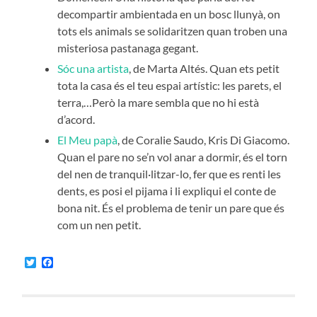
decompartir ambientada en un bosc llunyà, on
tots els animals se solidaritzen quan troben una
misteriosa pastanaga gegant.
Sóc una artista
, de Marta Altés. Quan ets petit
tota la casa és el teu espai artístic: les parets, el
terra,…Però la mare sembla que no hi està
d’acord.
El Meu papà
, de Coralie Saudo, Kris Di Giacomo.
Quan el pare no se’n vol anar a dormir, és el torn
del nen de tranquil·litzar-lo, fer que es renti les
dents, es posi el pijama i li expliqui el conte de
bona nit. És el problema de tenir un pare que és
com un nen petit.
Twitter
Facebook