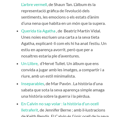
L’arbre vermell
, de Shaun Tan. L’àlbum és la
representació gràfica de l’evolució dels
sentiments, les emocions o els estats d’ànim
d’una nena que habita en un món que la supera.
Querida tía Agatha
, de Beatriz Martín Vidal.
Unes noies escriuen una carta a la seva tieta
Agatha, explicant-li com els hi ha anat l’estiu. Un
estiu en aparença avorrit, però que per a
nosaltres estaria ple d’aventures.
Un Llibre
, d’Hervé Tullet. Un àlbum que ens
convida a jugar amb les imatges, a compartir i a
riure, amb un estil minimalista.
Inseparables
, de Mar Pavón . La història d’una
sabata que sota la seva aparença simple amaga
una història sobre la guerra i la pèrdua.
En Calvin no sap volar : la història d’un ocell
lletraferit
, de Jennifer Berne ; amb il·lustracions
de Keith Bendis. El Calvin és l’únic ocell de la seva