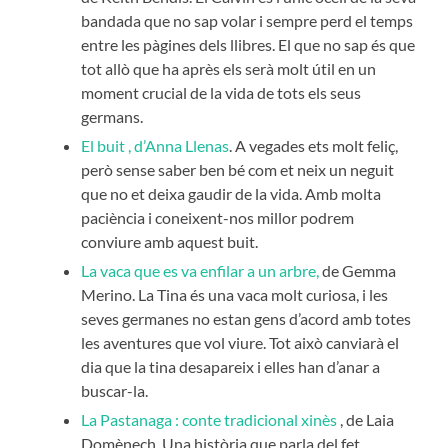
bandada que no sap volar i sempre perd el temps
entre les pàgines dels llibres. El que no sap és que
tot allò que ha après els serà molt útil en un
moment crucial de la vida de tots els seus
germans.
El buit , d’Anna Llenas
. A vegades ets molt feliç,
però sense saber ben bé com et neix un neguit
que no et deixa gaudir de la vida. Amb molta
paciència i coneixent-nos millor podrem
conviure amb aquest buit.
La vaca que es va enfilar a un arbre,
de Gemma
Merino. La Tina és una vaca molt curiosa, i les
seves germanes no estan gens d’acord amb totes
les aventures que vol viure. Tot això canviarà el
dia que la tina desapareix i elles han d’anar a
buscar-la.
La Pastanaga : conte tradicional xinès
, de Laia
Domènech. Una història que parla del fet