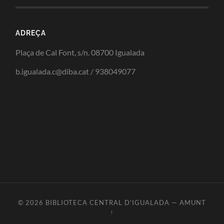
ADREÇA
Plaça de Cal Font, s/n. 08700 Igualada
b.igualada.c@diba.cat / 938049077
© 2026
BIBLIOTECA CENTRAL D'IGUALADA
—
AMUNT
↑