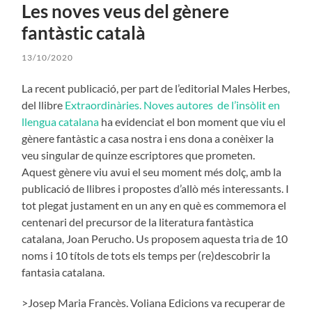
Les noves veus del gènere
fantàstic català
13/10/2020
La recent publicació, per part de l’editorial Males Herbes,
del llibre
Extraordinàries. Noves autores de l’insòlit en
llengua catalana
ha evidenciat el bon moment que viu el
gènere fantàstic a casa nostra i ens dona a conèixer la
veu singular de quinze escriptores que prometen.
Aquest gènere viu avui el seu moment més dolç, amb la
publicació de llibres i propostes d’allò més interessants. I
tot plegat justament en un any en què es commemora el
centenari del precursor de la literatura fantàstica
catalana, Joan Perucho. Us proposem aquesta tria de 10
noms i 10 títols de tots els temps per (re)descobrir la
fantasia catalana.
>Josep Maria Francès. Voliana Edicions va recuperar de