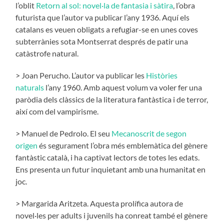
l’oblit
Retorn al sol: novel·la de fantasia i sàtira
, l’obra
futurista que l’autor va publicar l’any 1936. Aquí els
catalans es veuen obligats a refugiar-se en unes coves
subterrànies sota Montserrat després de patir una
catàstrofe natural.
> Joan Perucho. L’autor va publicar les
Històries
naturals
l’any 1960. Amb aquest volum va voler fer una
paròdia dels clàssics de la literatura fantàstica i de terror,
així com del vampirisme.
> Manuel de Pedrolo. El seu
Mecanoscrit de segon
origen
és segurament l’obra més emblemàtica del gènere
fantàstic català, i ha captivat lectors de totes les edats.
Ens presenta un futur inquietant amb una humanitat en
joc.
> Margarida Aritzeta. Aquesta prolífica autora de
novel·les per adults i juvenils ha conreat també el gènere