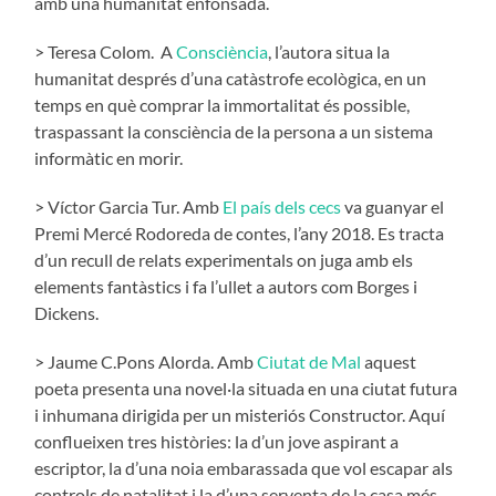
amb una humanitat enfonsada.
> Teresa Colom. A
Consciència
, l’autora situa la
humanitat després d’una catàstrofe ecològica, en un
temps en què comprar la immortalitat és possible,
traspassant la consciència de la persona a un sistema
informàtic en morir.
> Víctor Garcia Tur. Amb
El país dels cecs
va guanyar el
Premi Mercé Rodoreda de contes, l’any 2018. Es tracta
d’un recull de relats experimentals on juga amb els
elements fantàstics i fa l’ullet a autors com Borges i
Dickens.
> Jaume C.Pons Alorda. Amb
Ciutat de Mal
aquest
poeta presenta una novel·la situada en una ciutat futura
i inhumana dirigida per un misteriós Constructor. Aquí
conflueixen tres històries: la d’un jove aspirant a
escriptor, la d’una noia embarassada que vol escapar als
controls de natalitat i la d’una serventa de la casa més