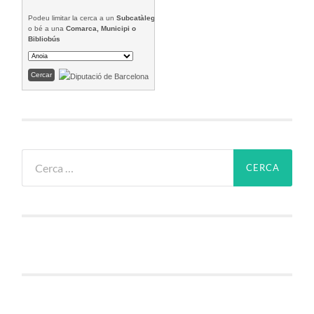
Podeu limitar la cerca a un
Subcatàleg
o bé a una
Comarca, Municipi o
Bibliobús
Cerca: