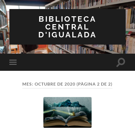
BIBLIOTECA
CENTRAL
D'IGUALADA
Toggle
Toggle
search
mobile
field
menu
MES:
OCTUBRE DE 2020
(PÀGINA 2 DE 2)