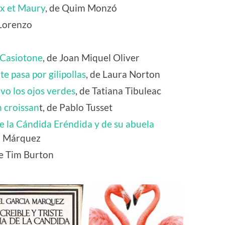
ux et Maury
, de Quim Monzó
 Lorenzo
 Casiotone
, de Joan Miquel Oliver
e pasa por gilipollas
, de Laura Norton
vo los ojos verdes
, de Tatiana Tibuleac
n croissan
t, de Pablo Tusset
 de la Cándida Eréndida y de su abuela
ía Márquez
de Tim Burton