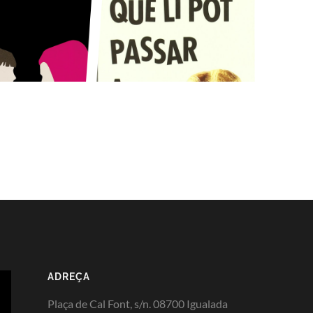
ADREÇA
Plaça de Cal Font, s/n. 08700 Igualada