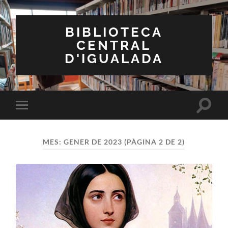
BIBLIOTECA
CENTRAL
D'IGUALADA
Toggle
Toggle
search
mobile
field
menu
MES:
GENER DE 2023
(PÀGINA 2 DE 2)