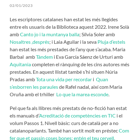
02/01/2023
Les escriptores catalanes han estat les més llegides
entre els usuaris de la Biblioteca aquest 2022. Irene Solà
amb
Canto jo i la muntanya balla
; Sílvia Soler amb
Nosaltres ,després
; i Laia Aguilar i la seva
Pluja d’estels
han estat les més prestades de l’any que s’acaba. Maria
Barbal amb
Tàndem
i Eva García Sáenz de Urturi amb
Aquitania
completen el rànquing de les cins autores més
prestades. En aquest llistat també s’hi situen Núria
Pradas amb
Tota una vida per recordar
i
Quan
s’esborren les paraules
de Rafel nadal, així com Maria
Oruña amb el trhiller
Lo que la marea esconde
.
Pel que fa als llibres més prestats de no-ficció han estat
els manuals d’
Acreditació de competències en TIC
i el
volum Passos 1. Nivell bàsic: curs de català per a no
catalanoparlants. També han sortit molt en préstec
Com
fer que et passin coses bones: entén el teu cervell,