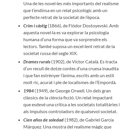
Una de les novel·les més importants del realisme
que t’endinsa en un relat psicològic amb un
perfecte retrat de la societat de l’època.
Crim i càstig
(1866), de Fiódor Dostoyevski. Amb
aquesta novel·la es va explorar la psicologia
humana d’una forma que va sorprendre els
lectors. També suposa un excel·lent retrat de la
societat russa del segle XIX.
Drames rurals
(1902), de Víctor Català. Es tracta
d’un recull de dotze contes d’una cruesa inaudita
i que fan estrènyer l’ànima, escrits amb un estil
molt ric, acurat i ple de localismes de l’Empordà.
1984
(1949), de George Orwell. Un dels gran
clàssics de la ciència ficció. Un relat impactant
que esdevé una crítica a les societats totalitàries i
als impulsos controladors de qualsevol societat.
Cien años de soledad
(1982), de Gabriel García
Márquez. Una mostra del realisme màgic que