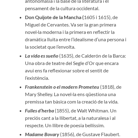
antonomàsia i la base de la literatura i el
pensament de la cultura occidental.
Don Quijote de la Mancha (
1605 i 1615), de
Miguel de Cervantes. Va ser la gran primera
novel·la moderna i la primera en reflectir la
dramàtica lluita entre l’idealisme d’una persona i
la societat que l’envolta.
La vida es sueño
(1635), de Calderón de la Barca:
Una obra de teatre del Segle d’Or que encara
avui ens fa reflexionar sobre el sentit de
l’existència.
Frankenstein o el modern Prometeu
(1818), de
Mary Shelley. La novel·la ens qüestiona una
premissa tan bàsica com la creació de la vida.
Fulles d’herba
(1855), de Walt Whitman. Un
preciós cant a la llibertat, a la naturalesa i al
respecte. Un llibre de poesia bellíssim.
Madame Bovary
(1856), de Gustave Flaubert.