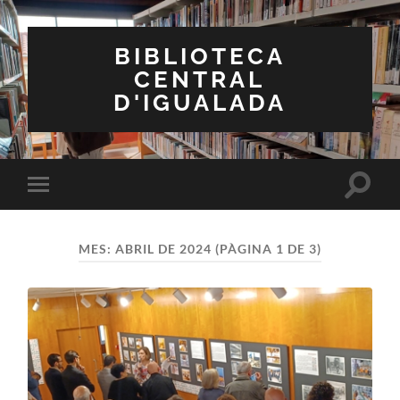
BIBLIOTECA
CENTRAL
D'IGUALADA
Toggle
Toggle
search
mobile
field
menu
MES:
ABRIL DE 2024
(PÀGINA 1 DE 3)