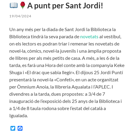
A punt per Sant Jordi!
19/04/2024
Un any més per la diada de Sant Jordi la Biblioteca la
Biblioteca tindrà la seva parada de
novetats
al vestíbul,
on els lectors es podran triar i remenar les novetats de
novel·la, còmics, novel·la juvenils i una àmplia proposta
de llibres per als més petits de casa. A més, a les 6 de la
tarda, es farà una Hora del conte amb la companyia Keke
Shuga i «El drac que sabia llegir». El dijous 25 Jordi Puntí
presentarà la novel·la «Confeti», en un acte organitzat
per Òmnium Anoia, la llibreria Aqualata i l’APLEC. I
divendres a la tarda, dues propostes: a 3/4 de 7
inauguració de l’exposició dels 25 anys de la Biblioteca i
a 1/4 de 8 taula rodona sobre l’estat del català a
Igualada.
Twitter
Facebook