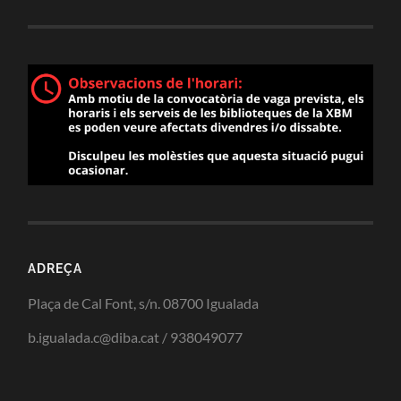
ADREÇA
Plaça de Cal Font, s/n. 08700 Igualada
b.igualada.c@diba.cat / 938049077