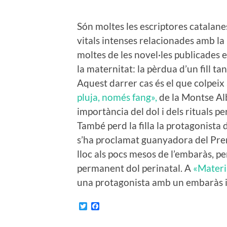
Són moltes les escriptores catalan
vitals intenses relacionades amb la
moltes de les novel·les publicades e
la maternitat: la pèrdua d’un fill ta
Aquest darrer cas és el que colpeix
pluja, només fang»,
de la Montse Alb
importància del dol i dels rituals pe
També perd la filla la protagonista 
s’ha proclamat guanyadora del Prem
lloc als pocs mesos de l’embaràs, 
permanent dol perinatal. A
«Materia
una protagonista amb un embaràs ine
Twitter
Facebook