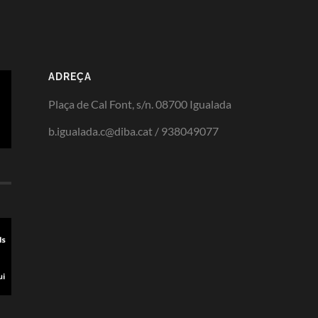
ADREÇA
Plaça de Cal Font, s/n. 08700 Igualada
b.igualada.c@diba.cat / 938049077