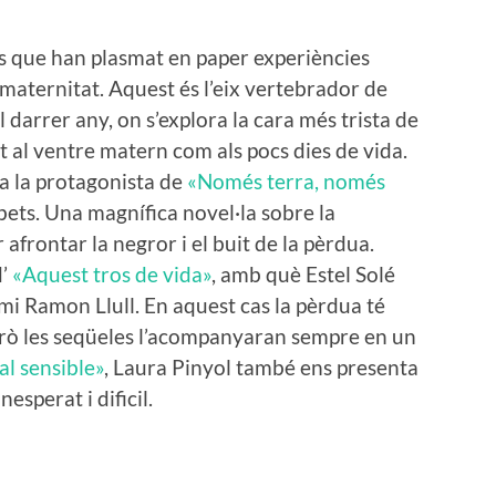
es que han plasmat en paper experiències
 maternitat. Aquest és l’eix vertebrador de
l darrer any, on s’explora la cara més trista de
nt al ventre matern com als pocs dies de vida.
 a la protagonista de
«Només terra, només
ets. Una magnífica novel·la sobre la
r afrontar la negror i el buit de la pèrdua.
d’
«Aquest tros de vida»
, amb què Estel Solé
i Ramon Llull. En aquest cas la pèrdua té
però les seqüeles l’acompanyaran sempre en un
l sensible»
, Laura Pinyol també ens presenta
sperat i dificil.