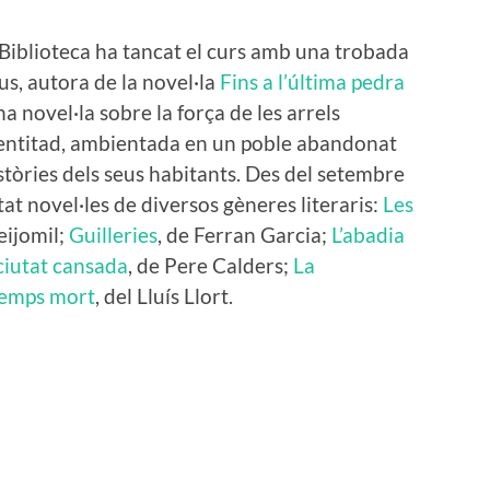
a Biblioteca ha tancat el curs amb una trobada
s, autora de la novel·la
Fins a l’última pedra
a novel·la sobre la força de les arrels
 identitad, ambientada en un poble abandonat
stòries dels seus habitants. Des del setembre
tat novel·les de diversos gèneres literaris:
Les
eijomil;
Guilleries
, de Ferran Garcia;
L’abadia
ciutat cansada
, de Pere Calders;
La
emps mort
, del Lluís Llort.