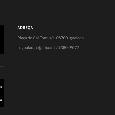
ADREÇA
Plaça de Cal Font, s/n. 08700 Igualada
b.igualada.c@diba.cat / 938049077