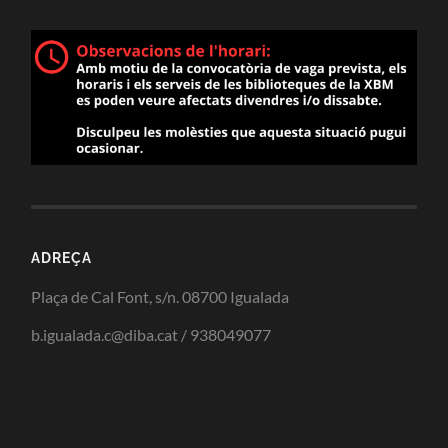
ADREÇA
Plaça de Cal Font, s/n. 08700 Igualada
b.igualada.c@diba.cat / 938049077