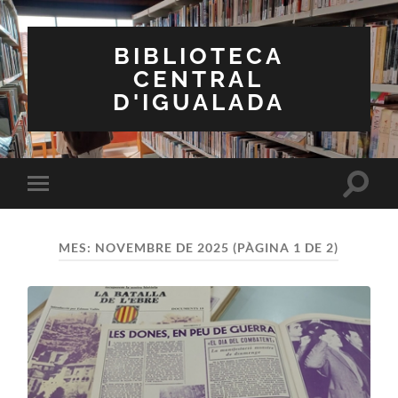
BIBLIOTECA
CENTRAL
D'IGUALADA
Toggle
Toggle
search
mobile
field
menu
MES:
NOVEMBRE DE 2025
(PÀGINA 1 DE 2)