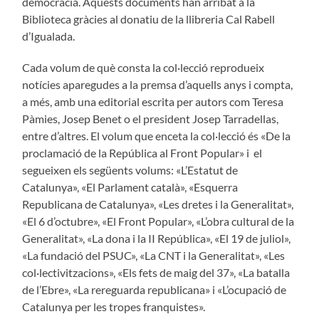
democràcia. Aquests documents han arribat a la
Biblioteca gràcies al donatiu de la llibreria Cal Rabell
d’Igualada.
Cada volum de què consta la col·lecció reprodueix
notícies aparegudes a la premsa d’aquells anys i compta,
a més, amb una editorial escrita per autors com Teresa
Pàmies, Josep Benet o el president Josep Tarradellas,
entre d’altres. El volum que enceta la col·lecció és «De la
proclamació de la República al Front Popular» i el
segueixen els següents volums: «L’Estatut de
Catalunya», «El Parlament català», «Esquerra
Republicana de Catalunya», «Les dretes i la Generalitat»,
«El 6 d’octubre», «El Front Popular», «L’obra cultural de la
Generalitat», «La dona i la II República», «El 19 de juliol»,
«La fundació del PSUC», «La CNT i la Generalitat», «Les
col·lectivitzacions», «Els fets de maig del 37», «La batalla
de l’Ebre», «La rereguarda republicana» i «L’ocupació de
Catalunya per les tropes franquistes».