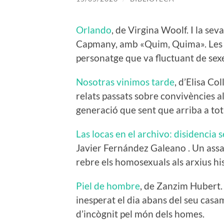
Orlando
, de Virgina Woolf. I la se
Capmany, amb «Quim, Quima». Les d
personatge que va fluctuant de sexe 
Nosotras vinimos tarde
, d’Elisa Co
relats passats sobre convivències a
generació que sent que arriba a tot
Las locas en el archivo: disidencia 
Javier Fernández Galeano . Un assai
rebre els homosexuals als arxius his
Piel de hombre
, de Zanzim Hubert.
inesperat el dia abans del seu casa
d’incògnit pel món dels homes.