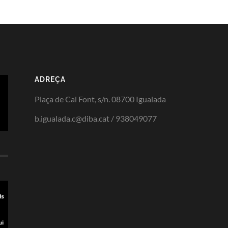
ADREÇA
Plaça de Cal Font, s/n. 08700 Igualada
b.igualada.c@diba.cat / 938049077