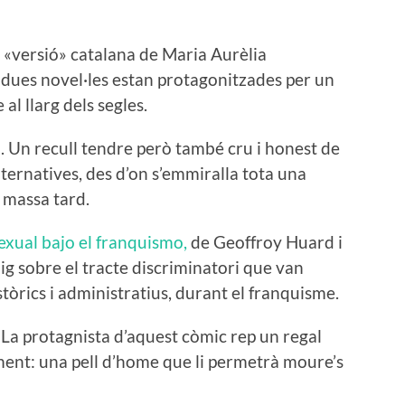
va «versió» catalana de Maria Aurèlia
ues novel·les estan protagonitzades per un
al llarg dels segles.
ll. Un recull tendre però també cru i honest de
lternatives, des d’on s’emmiralla tota una
 massa tard.
sexual bajo el franquismo,
de Geoffroy Huard i
g sobre el tracte discriminatori que van
tòrics i administratius, durant el franquisme.
 La protagnista d’aquest còmic rep un regal
ment: una pell d’home que li permetrà moure’s