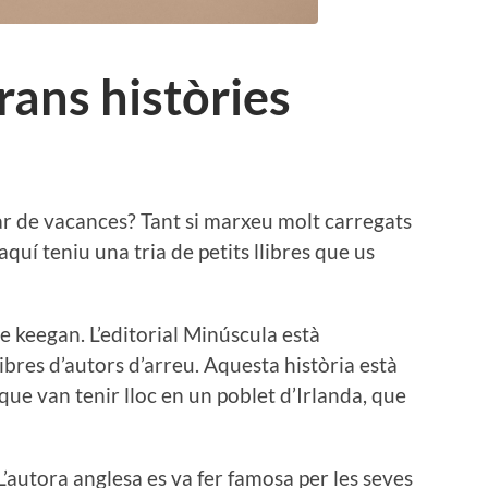
grans històries
ar de vacances? Tant si marxeu molt carregats
quí teniu una tria de petits llibres que us
re keegan. L’editorial Minúscula està
libres d’autors d’arreu. Aquesta història està
 que van tenir lloc en un poblet d’Irlanda, que
 L’autora anglesa es va fer famosa per les seves