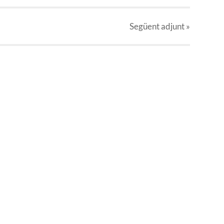
Següent
adjunt
»