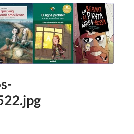
s-
22.jpg