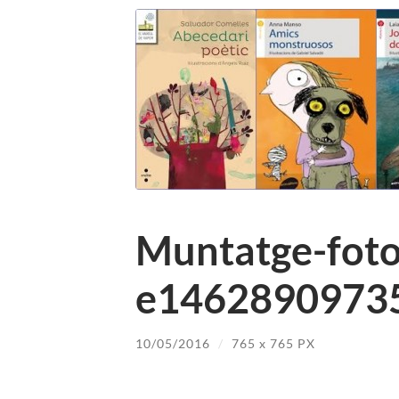
Muntatge-foto
e14628909735
10/05/2016
/
765
x
765 PX