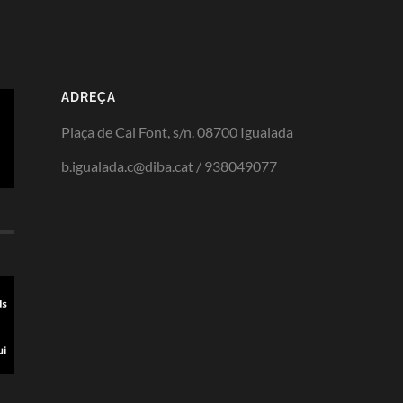
ADREÇA
Plaça de Cal Font, s/n. 08700 Igualada
b.igualada.c@diba.cat / 938049077