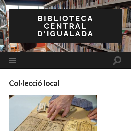
BIBLIOTECA
CENTRAL
D'IGUALADA
Toggle
Toggle
search
mobile
field
menu
Col·lecció local