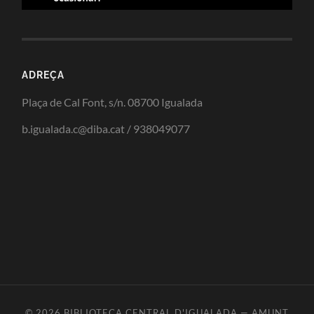
ADREÇA
Plaça de Cal Font, s/n. 08700 Igualada
b.igualada.c@diba.cat / 938049077
© 2026
BIBLIOTECA CENTRAL D'IGUALADA
—
AMUNT