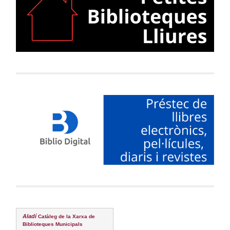
Aladí
Catàleg de la Xarxa de
Biblioteques Municipals