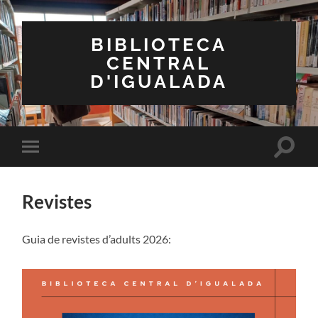
BIBLIOTECA
CENTRAL
D'IGUALADA
Toggle
Toggle
search
mobile
field
menu
Revistes
Guia de revistes d’adults 2026: