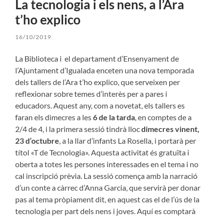
La tecnologia i els nens, a l’Ara
t’ho explico
16/10/2019
La Biblioteca i el departament d’Ensenyament de
l’Ajuntament d’Igualada enceten una nova temporada
dels tallers de l’Ara t’ho explico, que serveixen per
reflexionar sobre temes d’interès per a pares i
educadors. Aquest any, com a novetat, els tallers es
faran els dimecres a les
6 de la tarda
, en comptes de a
2/4 de 4, i la primera sessió tindrà lloc
dimecres vinent,
23 d’octubre
, a la llar d’infants La Rosella, i portarà per
títol «T de Tecnologia». Aquesta activitat és gratuïta i
oberta a totes les persones interessades en el tema i no
cal inscripció prèvia. La sessió comença amb la narració
d’un conte a càrrec d’Anna Garcia, que servirà per donar
pas al tema pròpiament dit, en aquest cas el de l’ús de la
tecnologia per part dels nens i joves. Aquí es comptarà