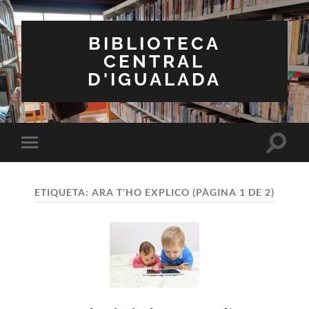
BIBLIOTECA
CENTRAL
D'IGUALADA
Toggle
Toggle
search
mobile
field
menu
ETIQUETA:
ARA T’HO EXPLICO
(PÀGINA 1 DE 2)