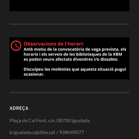
ADREÇA
Plaça de Cal Font, s/n. 08700 Igualada
b.igualada.c@diba.cat / 938049077