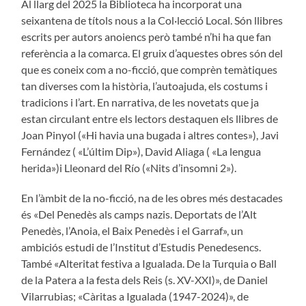
Al llarg del 2025 la Biblioteca ha incorporat una
seixantena de títols nous a la Col·lecció Local. Són llibres
escrits per autors anoiencs però també n’hi ha que fan
referència a la comarca. El gruix d’aquestes obres són del
que es coneix com a no-ficció, que comprèn temàtiques
tan diverses com la història, l’autoajuda, els costums i
tradicions i l’art. En narrativa, de les novetats que ja
estan circulant entre els lectors destaquen els llibres de
Joan Pinyol («Hi havia una bugada i altres contes»), Javi
Fernández ( «L’últim Dip»), David Aliaga ( «La lengua
herida»)i Lleonard del Río («Nits d’insomni 2»).
En l’àmbit de la no-ficció, na de les obres més destacades
és «Del Penedès als camps nazis. Deportats de l’Alt
Penedès, l’Anoia, el Baix Penedès i el Garraf», un
ambiciós estudi de l’Institut d’Estudis Penedesencs.
També «Alteritat festiva a Igualada. De la Turquia o Ball
de la Patera a la festa dels Reis (s. XV-XXI)», de Daniel
Vilarrubias; «Càritas a Igualada (1947-2024)», de