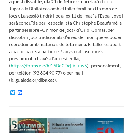
aquest dissabte, dia 21 de febrer
s’encetarà el cicle
Jugar a la Biblioteca amb el taller familiar «Un món de
jocs». La sessió tindrà lloc a les 11 del matí a l’Espai Jove i
serà conduïda per l’especialista Christophe Beaufumé, a
partir del llibre «Un món de jocs» d’Oriol Comas, per
descobrir jocs tradicionals d’arreu del món que es poden
reproduir amb materials de tota mena. El taller és obert
a participants a partir de 7 anys i cal inscriure’s
prèviament a través d’aquest enllaç
(
https://forms.gle/hZi5Bd2DcjiXiuuy5
), personalment,
per telèfon (93 804 90 77) o per mail
(b.igualada.c@diba.cat).
Twitter
Facebook