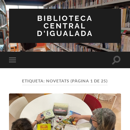
BIBLIOTECA
CENTRAL
D'IGUALADA
Toggle
Toggle
search
mobile
field
menu
ETIQUETA:
NOVETATS
(PÀGINA 1 DE 25)