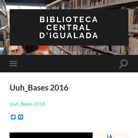
BIBLIOTECA
CENTRAL
D'IGUALADA
Toggle
Toggle
search
mobile
field
menu
Uuh_Bases 2016
Uuh_Bases 2016
Twitter
Facebook