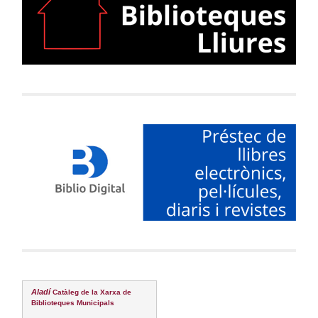
Aladí
Catàleg de la Xarxa de
Biblioteques Municipals