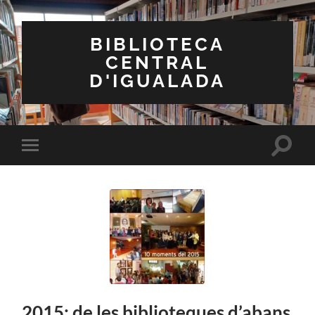
BIBLIOTECA
CENTRAL
D'IGUALADA
Toggle
Toggle
search
mobile
field
menu
2015: de les biblioteques d’abans