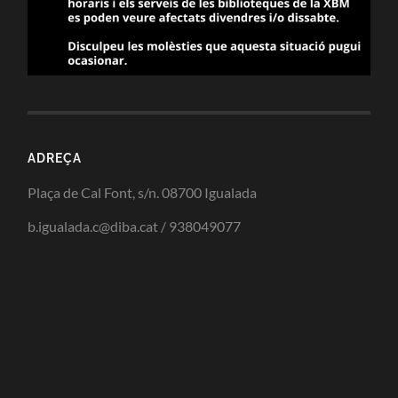
ADREÇA
Plaça de Cal Font, s/n. 08700 Igualada
b.igualada.c@diba.cat / 938049077