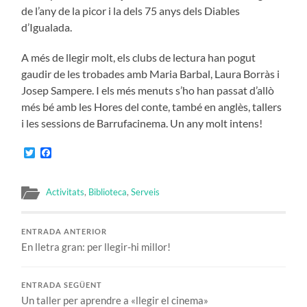
de l’any de la picor i la dels 75 anys dels Diables
d’Igualada.
A més de llegir molt, els clubs de lectura han pogut
gaudir de les trobades amb Maria Barbal, Laura Borràs i
Josep Sampere. I els més menuts s’ho han passat d’allò
més bé amb les Hores del conte, també en anglès, tallers
i les sessions de Barrufacinema. Un any molt intens!
Twitter
Facebook
Activitats
,
Biblioteca
,
Serveis
ENTRADA ANTERIOR
En lletra gran: per llegir-hi millor!
ENTRADA SEGÜENT
Un taller per aprendre a «llegir el cinema»