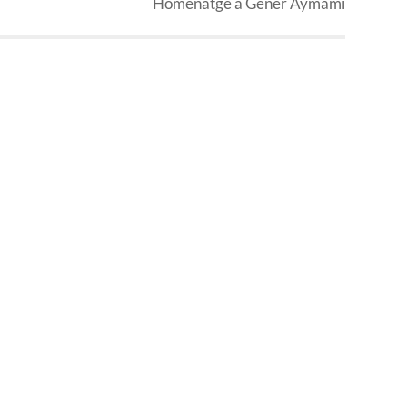
Homenatge a Gener Aymamí