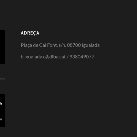
ADREÇA
Plaça de Cal Font, s/n. 08700 Igualada
b.igualada.c@diba.cat / 938049077