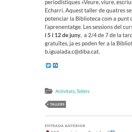
periodístiques «Veure, viure, escriu
Echarri. Aquest taller de quatres se
potenciar la Biblioteca com a punt 
l’aprenentatge. Les sessions del cu
i 5 i 12 de juny
, a 2/4 de 7 de la tar
gratuïtes, ja es poden fer a la Bibl
b.igualada.c@diba.cat.
Twitter
Facebook
Activitats
,
Tallers
TALLERS
ENTRADA ANTERIOR