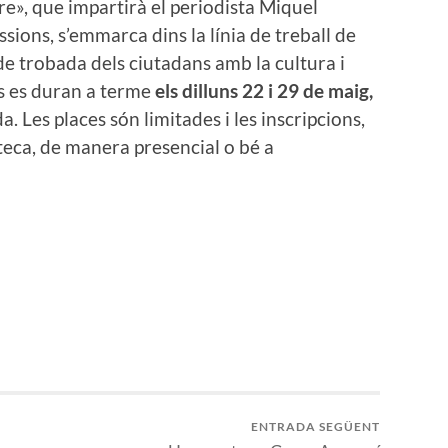
re», que impartirà el periodista Miquel
ssions, s’emmarca dins la línia de treball de
de trobada dels ciutadans amb la cultura i
rs es duran a terme
els dilluns 22 i 29 de maig,
da. Les places són limitades i les inscripcions,
ioteca, de manera presencial o bé a
ENTRADA SEGÜENT