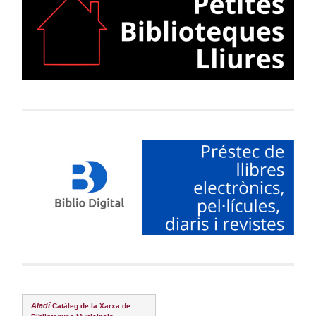
Aladí
Catàleg de la Xarxa de