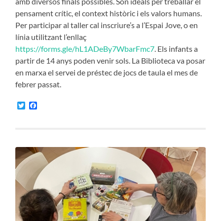
amb diversos finals possibles. Són ideals per treballar el
pensament crític, el context històric i els valors humans.
Per participar al taller cal inscriure’s a l’Espai Jove, o en
línia utilitzant l’enllaç
https://forms.gle/hL1ADeBy7WbarFmc7
. Els infants a
partir de 14 anys poden venir sols. La Biblioteca va posar
en marxa el servei de préstec de jocs de taula el mes de
febrer passat.
Twitter
Facebook