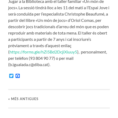
Jugar a la Biblioteca amb el taller familiar «Un món de
jocs». La sessió tindrà lloc a les 11 del matí a l’Espai Jove i
serà conduïda per l’especialista Christophe Beaufumé, a
partir del llibre «Un món de jocs» d’Oriol Comas, per
descobrir jocs tradicionals d’arreu del món que es poden
reproduir amb materials de tota mena. El taller és obert
a participants a partir de 7 anys i cal inscriure’s
prèviament a través d’aquest enllaç
(
https://forms.gle/hZi5Bd2DcjiXiuuy5
), personalment,
per telèfon (93 804 90 77) o per mail
(b.igualada.c@diba.cat).
Twitter
Facebook
«
MÉS ANTIGUES