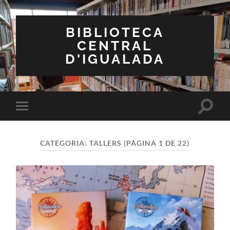
BIBLIOTECA
CENTRAL
D'IGUALADA
Toggle
Toggle
search
mobile
field
menu
CATEGORIA:
TALLERS
(PÀGINA 1 DE 22)