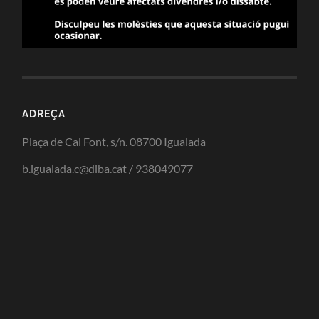
ADREÇA
Plaça de Cal Font, s/n. 08700 Igualada
b.igualada.c@diba.cat / 938049077