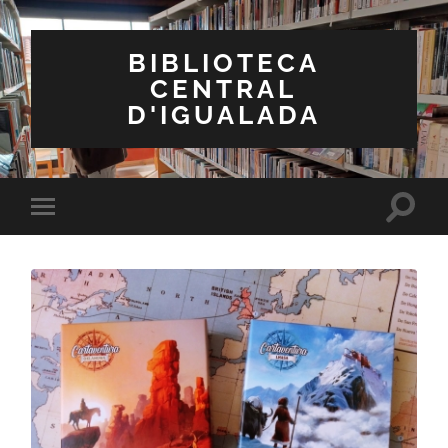
BIBLIOTECA
CENTRAL
D'IGUALADA
Toggle
Toggle
search
mobile
field
menu