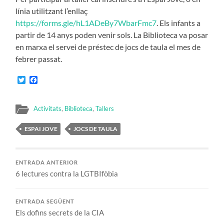
línia utilitzant l’enllaç
https://forms.gle/hL1ADeBy7WbarFmc7
. Els infants a
partir de 14 anys poden venir sols. La Biblioteca va posar
en marxa el servei de préstec de jocs de taula el mes de
febrer passat.
Twitter
Facebook
Activitats
,
Biblioteca
,
Tallers
ESPAI JOVE
JOCS DE TAULA
ENTRADA ANTERIOR
6 lectures contra la LGTBIfòbia
ENTRADA SEGÜENT
Els dofins secrets de la CIA