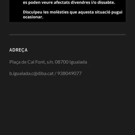
ADREÇA
Plaça de Cal Font, s/n. 08700 Igualada
b.igualada.c@diba.cat / 938049077