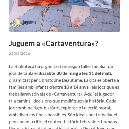
Juguem a «Cartaventura»?
25/05/2026
La Biblioteca ha organitzat un segon taller familiar de
jocs de taula el
dissabte 30 de maig a les 11 del matí,
dinamitzat per Christophe Beaufume. La cita és oberta a
famílies amb infants d’entre
10 a 14 anys
i els jocs que es
treballaran són els de «Cartaventura». Aquí el jugador
tria camins i decisions que modifiquen la història. Cada
joc combina rigor històric, exploració i elecció moral,
amb diversos finals possibles. Són ideals per treballar el
pensament crític, el context històric i els valors humans.
Per participar al taller cal inscriure’s a l’Espai Jove, o en