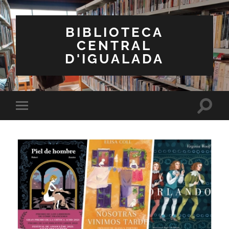
BIBLIOTECA
CENTRAL
D'IGUALADA
Toggle
Toggle
search
mobile
field
menu