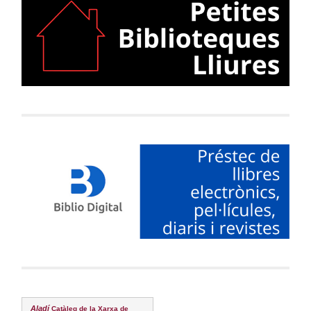
Aladí
Catàleg de la Xarxa de