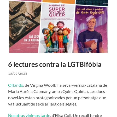
6 lectures contra la LGTBIfòbia
15/05/2026
Orlando
, de Virgina Woolf. I la seva «versió» catalana de
Maria Aurèlia Capmany, amb «Quim, Quima». Les dues
novel·les estan protagonitzades per un personatge que
va fluctuant de sexe al llarg dels segles.
Nosotras vinimos tarde
, d’Elisa Coll. Un recull tendre