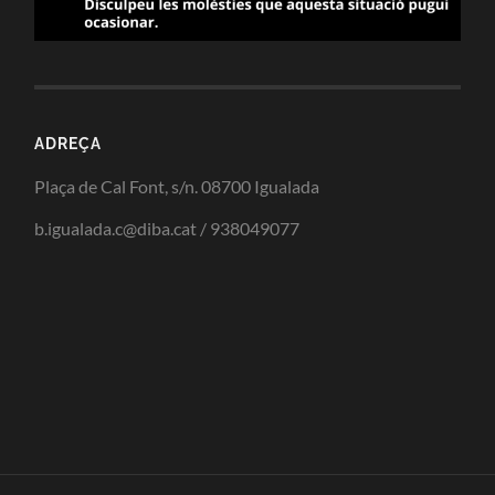
ADREÇA
Plaça de Cal Font, s/n. 08700 Igualada
b.igualada.c@diba.cat / 938049077