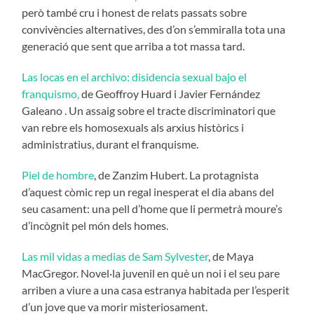
però també cru i honest de relats passats sobre
convivències alternatives, des d’on s’emmiralla tota una
generació que sent que arriba a tot massa tard.
Las locas en el archivo: disidencia sexual bajo el
franquismo,
de Geoffroy Huard i Javier Fernández
Galeano . Un assaig sobre el tracte discriminatori que
van rebre els homosexuals als arxius històrics i
administratius, durant el franquisme.
Piel de hombre
, de Zanzim Hubert. La protagnista
d’aquest còmic rep un regal inesperat el dia abans del
seu casament: una pell d’home que li permetrà moure’s
d’incògnit pel món dels homes.
Las mil vidas a medias de Sam Sylvester
, de Maya
MacGregor. Novel·la juvenil en què un noi i el seu pare
arriben a viure a una casa estranya habitada per l’esperit
d’un jove que va morir misteriosament.