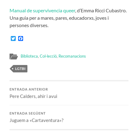
Manual de supervivencia queer
, d’Emma Ricci Cubastro.
Una guia per a mares, pares, educadorxs, joves i
persones diverses.
Twitter
Facebook
Biblioteca
,
Col·lecció
,
Recomanacions
LGTBI
ENTRADA ANTERIOR
Pere Calders, ahir i avui
ENTRADA SEGÜENT
Juguem a «Cartaventura»?