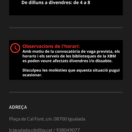
ADREÇA
Plaça de Cal Font, s/n. 08700 Igualada
b.igualada.c@diba.cat / 938049077