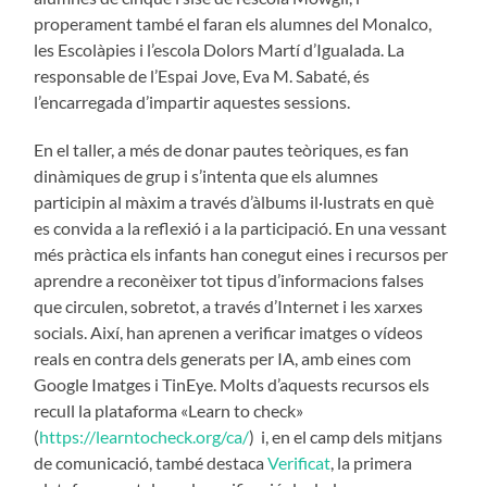
properament també el faran els alumnes del Monalco,
les Escolàpies i l’escola Dolors Martí d’Igualada. La
responsable de l’Espai Jove, Eva M. Sabaté, és
l’encarregada d’impartir aquestes sessions.
En el taller, a més de donar pautes teòriques, es fan
dinàmiques de grup i s’intenta que els alumnes
participin al màxim a través d’àlbums il·lustrats en què
es convida a la reflexió i a la participació. En una vessant
més pràctica els infants han conegut eines i recursos per
aprendre a reconèixer tot tipus d’informacions falses
que circulen, sobretot, a través d’Internet i les xarxes
socials. Així, han aprenen a verificar imatges o vídeos
reals en contra dels generats per IA, amb eines com
Google Imatges i TinEye. Molts d’aquests recursos els
recull la plataforma «Learn to check»
(
https://learntocheck.org/ca/
) i, en el camp dels mitjans
de comunicació, també destaca
Verificat
, la primera