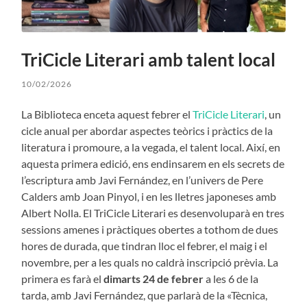
TriCicle Literari amb talent local
10/02/2026
La Biblioteca enceta aquest febrer el
TriCicle Literari
, un
cicle anual per abordar aspectes teòrics i pràctics de la
literatura i promoure, a la vegada, el talent local. Així, en
aquesta primera edició, ens endinsarem en els secrets de
l’escriptura amb Javi Fernández, en l’univers de Pere
Calders amb Joan Pinyol, i en les lletres japoneses amb
Albert Nolla. El TriCicle Literari es desenvoluparà en tres
sessions amenes i pràctiques obertes a tothom de dues
hores de durada, que tindran lloc el febrer, el maig i el
novembre, per a les quals no caldrà inscripció prèvia. La
primera es farà el
dimarts 24 de febrer
a les 6 de la
tarda, amb Javi Fernández, que parlarà de la «Tècnica,