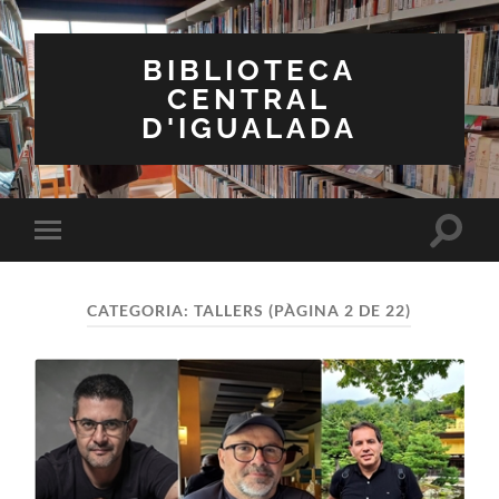
BIBLIOTECA
CENTRAL
D'IGUALADA
Toggle
Toggle
search
mobile
field
menu
CATEGORIA:
TALLERS
(PÀGINA 2 DE 22)