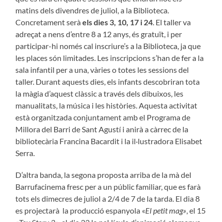
matins dels divendres de juliol, a la Biblioteca.
Concretament serà
els dies 3, 10, 17 i 24
. El taller va
adreçat a nens d’entre 8 a 12 anys, és gratuït, i per
participar-hi només cal inscriure’s a la Biblioteca, ja que
les places són limitades. Les inscripcions s’han de fer a la
sala infantil per a una, vàries o totes les sessions del
taller. Durant aquests dies, els infants descobriran tota
la màgia d’aquest clàssic a través dels dibuixos, les
manualitats, la música i les històries. Aquesta activitat
està organitzada conjuntament amb el Programa de
Millora del Barri de Sant Agustí i anirà a càrrec de la
bibliotecària Francina Bacardit i la il·lustradora Elisabet
Serra.
D’altra banda, la segona proposta arriba de la mà del
Barrufacinema fresc per a un públic familiar, que es farà
tots els dimecres de juliol a 2/4 de 7 de la tarda. El dia 8
es projectarà la producció espanyola «
El petit mag»
, el 15