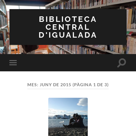
BIBLIOTECA
CENTRAL
D'IGUALADA
Toggle
Toggle
search
mobile
field
menu
MES:
JUNY DE 2015
(PÀGINA 1 DE 3)