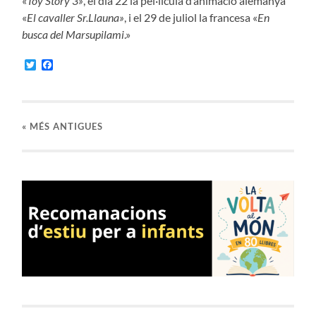
«
Toy Story 3»
, el dia 22 la pel·lícula d’animació alemanya
«
El cavaller Sr.Llauna»
, i el 29 de juliol la francesa «
En
busca del Marsupilami
.»
Twitter
Facebook
«
MÉS ANTIGUES