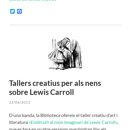
Twitter
Facebook
Tallers creatius per als nens
sobre Lewis Carroll
22/06/2015
D’una banda, la Biblioteca ofereix el taller creatiu d’art i
literatura
«Endinsa’t al món imaginari de Lewis Carroll»
,
que es farà en quatre sessions que tindran lloc els