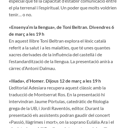
especial que té la capacitat d’establir comunicació entre
el pla terrenal i l’espiritual. Un poder que molts voldrien
tenir… o no.
«
Ensenya’m la llengua
»
, de Toni Beltran. Divendres 6
de març a les 19 h
En aquest llibre Toni Beltran explora el lèxic català
referit a la salut i a les malalties, que té unes quantes
xacres derivades de la influència del castellà i de
l’estandardització de la llengua. La presentació anirà a
càrrec d’Antoni Dalmau.
«
Ilíada
»
, d’Homer. Dijous 12 de març a les 19 h
L’editorial Adesiara recupera aquest clàssic amb la
traducció de Montserrat Ros. En la presentació hi
intervindran Jaume Pòrtulas, catedràtic de filologia
grega de la UB, i Jordi Raventós, editor. Durant la
presentació els assistents podran gaudir del concert
«Passió, llàgrimes i mort», on la soprano Eulàlia Ara i el