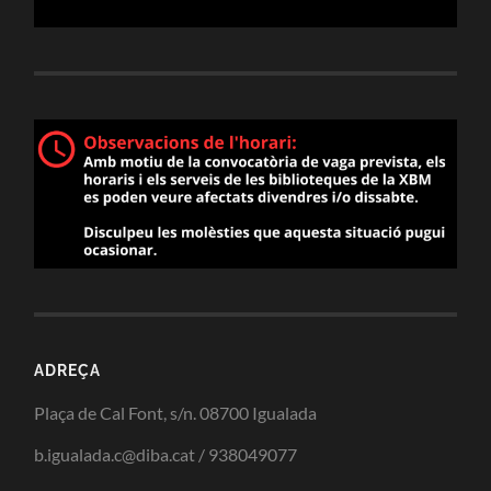
ADREÇA
Plaça de Cal Font, s/n. 08700 Igualada
b.igualada.c@diba.cat / 938049077