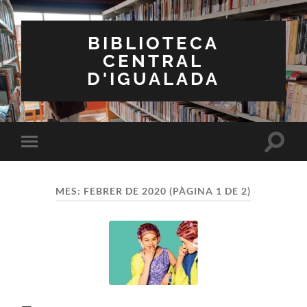
BIBLIOTECA
CENTRAL
D'IGUALADA
Toggle
Toggle
search
mobile
field
menu
MES:
FEBRER DE 2020
(PÀGINA 1 DE 2)