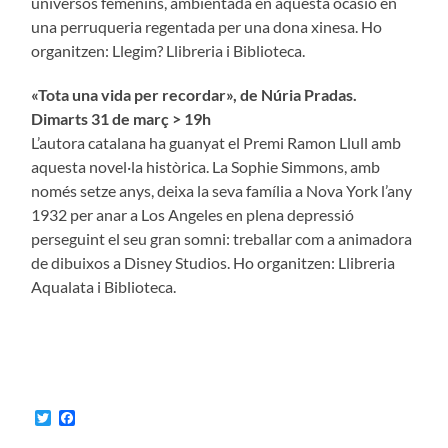
universos femenins, ambientada en aquesta ocasió en
una perruqueria regentada per una dona xinesa. Ho
organitzen: Llegim? Llibreria i Biblioteca.
«
Tota una vida per recordar
»
, de Núria Pradas.
Dimarts 31 de març > 19h
L’autora catalana ha guanyat el Premi Ramon Llull amb
aquesta novel·la històrica. La Sophie Simmons, amb
només setze anys, deixa la seva família a Nova York l’any
1932 per anar a Los Angeles en plena depressió
perseguint el seu gran somni: treballar com a animadora
de dibuixos a Disney Studios. Ho organitzen: Llibreria
Aqualata i Biblioteca.
Twitter
Facebook