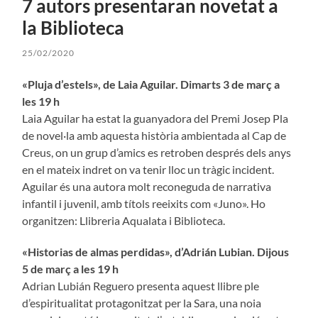
7 autors presentaran novetat a
la Biblioteca
25/02/2020
«
Pluja d’estels
»
, de Laia Aguilar. Dimarts 3 de març a
les 19 h
Laia Aguilar ha estat la guanyadora del Premi Josep Pla
de novel·la amb aquesta història ambientada al Cap de
Creus, on un grup d’amics es retroben després dels anys
en el mateix indret on va tenir lloc un tràgic incident.
Aguilar és una autora molt reconeguda de narrativa
infantil i juvenil, amb títols reeixits com «Juno». Ho
organitzen: Llibreria Aqualata i Biblioteca.
«
Historias de almas perdidas», d’Adrián Lubian. Dijous
5 de març a les 19 h
Adrian Lubián Reguero presenta aquest llibre ple
d’espiritualitat protagonitzat per la Sara, una noia