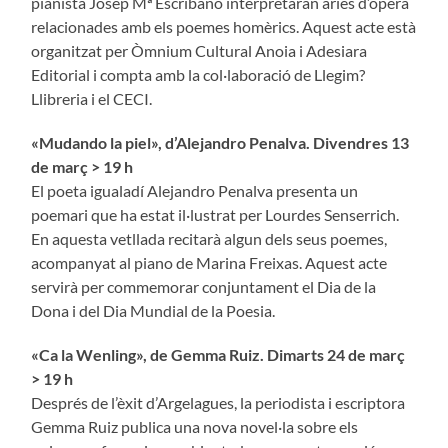
pianista Josep Mª Escribano interpretaran àries d’òpera
relacionades amb els poemes homèrics. Aquest acte està
organitzat per Òmnium Cultural Anoia i Adesiara
Editorial i compta amb la col·laboració de Llegim?
Llibreria i el CECI.
«
Mudando la piel
»
, d’Alejandro Penalva. Divendres 13
de març > 19 h
El poeta igualadí Alejandro Penalva presenta un
poemari que ha estat il·lustrat per Lourdes Senserrich.
En aquesta vetllada recitarà algun dels seus poemes,
acompanyat al piano de Marina Freixas. Aquest acte
servirà per commemorar conjuntament el Dia de la
Dona i del Dia Mundial de la Poesia.
«
Ca la Wenling
»
, de Gemma Ruiz. Dimarts 24 de març
> 19 h
Després de l’èxit d’Argelagues, la periodista i escriptora
Gemma Ruiz publica una nova novel·la sobre els