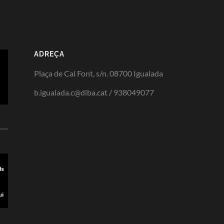
ADREÇA
Plaça de Cal Font, s/n. 08700 Igualada
b.igualada.c@diba.cat / 938049077