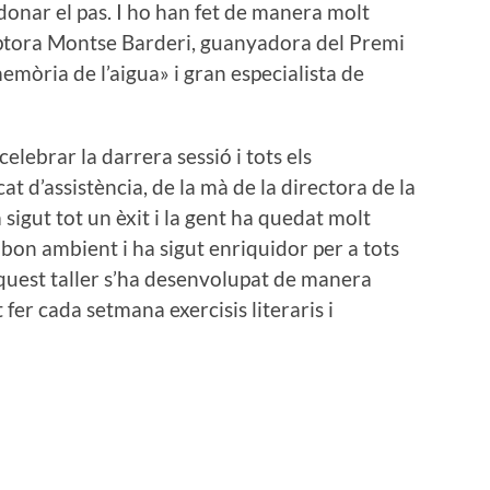
a donar el pas. I ho han fet de manera molt
riptora Montse Barderi, guanyadora del Premi
òria de l’aigua» i gran especialista de
celebrar la darrera sessió i tots els
cat d’assistència, de la mà de la directora de la
sigut tot un èxit i la gent ha quedat molt
 bon ambient i ha sigut enriquidor per a tots
aquest taller s’ha desenvolupat de manera
 fer cada setmana exercisis literaris i