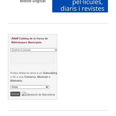
Aladí
Catàleg de la Xarxa de
Biblioteques Municipals
Podeu limitar la cerca a un
Subcatàleg
o bé a una
Comarca, Municipi o
Bibliobús