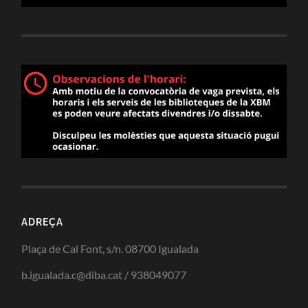
ADREÇA
Plaça de Cal Font, s/n. 08700 Igualada
b.igualada.c@diba.cat / 938049077