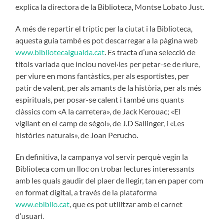
explica la directora de la Biblioteca, Montse Lobato Just.
A més de repartir el tríptic per la ciutat i la Biblioteca,
aquesta guia també es pot descarregar a la pàgina web
www.bibliotecaigualda.cat
. Es tracta d’una selecció de
títols variada que inclou novel·les per petar-se de riure,
per viure en mons fantàstics, per als esportistes, per
patir de valent, per als amants de la història, per als més
espirituals, per posar-se calent i també uns quants
clàssics com «A la carretera», de Jack Kerouac; «El
vigilant en el camp de sègol», de J.D Sallinger, i «Les
històries naturals», de Joan Perucho.
En definitiva, la campanya vol servir perquè vegin la
Biblioteca com un lloc on trobar lectures interessants
amb les quals gaudir del plaer de llegir, tan en paper com
en format digital, a través de la plataforma
www.ebiblio.cat
, que es pot utilitzar amb el carnet
d’usuari.