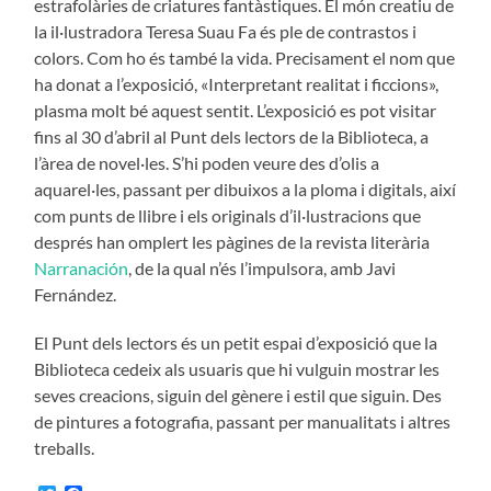
estrafolàries de criatures fantàstiques. El món creatiu de
la il·lustradora Teresa Suau Fa és ple de contrastos i
colors. Com ho és també la vida. Precisament el nom que
ha donat a l’exposició, «Interpretant realitat i ficcions»,
plasma molt bé aquest sentit. L’exposició es pot visitar
fins al 30 d’abril al Punt dels lectors de la Biblioteca, a
l’àrea de novel·les. S’hi poden veure des d’olis a
aquarel·les, passant per dibuixos a la ploma i digitals, així
com punts de llibre i els originals d’il·lustracions que
després han omplert les pàgines de la revista literària
Narranación
, de la qual n’és l’impulsora, amb Javi
Fernández.
El Punt dels lectors és un petit espai d’exposició que la
Biblioteca cedeix als usuaris que hi vulguin mostrar les
seves creacions, siguin del gènere i estil que siguin. Des
de pintures a fotografia, passant per manualitats i altres
treballs.