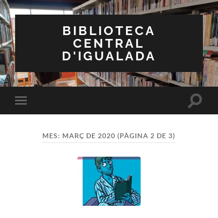
BIBLIOTECA
CENTRAL
D'IGUALADA
Toggle
Toggle
search
mobile
field
menu
MES:
MARÇ DE 2020
(PÀGINA 2 DE 3)