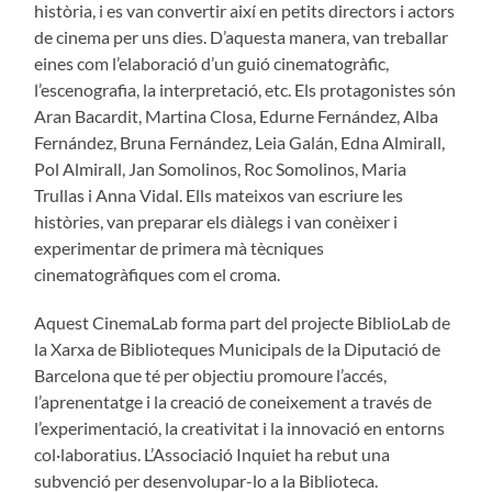
història, i es van convertir així en petits directors i actors
de cinema per uns dies. D’aquesta manera, van treballar
eines com l’elaboració d’un guió cinematogràfic,
l’escenografia, la interpretació, etc. Els protagonistes són
Aran Bacardit, Martina Closa, Edurne Fernández, Alba
Fernández, Bruna Fernández, Leia Galán, Edna Almirall,
Pol Almirall, Jan Somolinos, Roc Somolinos, Maria
Trullas i Anna Vidal. Ells mateixos van escriure les
històries, van preparar els diàlegs i van conèixer i
experimentar de primera mà tècniques
cinematogràfiques com el croma.
Aquest CinemaLab forma part del projecte BiblioLab de
la Xarxa de Biblioteques Municipals de la Diputació de
Barcelona que té per objectiu promoure l’accés,
l’aprenentatge i la creació de coneixement a través de
l’experimentació, la creativitat i la innovació en entorns
col·laboratius. L’Associació Inquiet ha rebut una
subvenció per desenvolupar-lo a la Biblioteca.