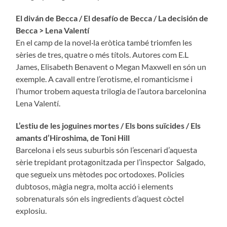
El diván de Becca / El desafío de Becca / La decisión de
Becca > Lena Valentí
En el camp de la novel·la eròtica també triomfen les
sèries de tres, quatre o més títols. Autores com E.L
James, Elisabeth Benavent o Megan Maxwell en són un
exemple. A cavall entre l’erotisme, el romanticisme i
l’humor trobem aquesta trilogia de l’autora barcelonina
Lena Valentí.
L’estiu de les joguines mortes / Els bons suïcides / Els
amants d’Hiroshima, de Toni Hill
Barcelona i els seus suburbis són l’escenari d’aquesta
sèrie trepidant protagonitzada per l’inspector Salgado,
que segueix uns mètodes poc ortodoxes. Policies
dubtosos, màgia negra, molta acció i elements
sobrenaturals són els ingredients d’aquest còctel
explosiu.