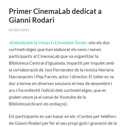
Primer CinemaLab dedicat a
Gianni Rodari
01/02/2021
«Embolicant la troca»
i
«L’invisible Tonet»
són els dos
curtmetratges que han elaborat els nens i nenes
participants al CinemaLab que va organitzar la
Biblioteca Central d’Igualada, impartit per Inquiet amb
la col·laboració de Javi Fernández de la revista literària
Narranación i Pep Farrés, actor i director. El taller es va
dur a terme en diverses sessions el mes de desembre i
ara s’ha enllestit l’edició dels curtmetratges, que es
poden veure ja al canal de Youtube de la
Biblioteca(clicant els enllaços).
Els participants es van basar en els «Contes per telèfon»
de Gianni Rodari per fer el seu propi guió i gravació de la