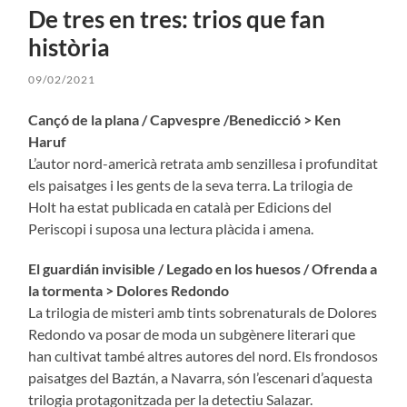
De tres en tres: trios que fan
història
09/02/2021
Cançó de la plana / Capvespre /Benedicció > Ken
Haruf
L’autor nord-americà retrata amb senzillesa i profunditat
els paisatges i les gents de la seva terra. La trilogia de
Holt ha estat publicada en català per Edicions del
Periscopi i suposa una lectura plàcida i amena.
El guardián invisible / Legado en los huesos / Ofrenda a
la tormenta > Dolores Redondo
La trilogia de misteri amb tints sobrenaturals de Dolores
Redondo va posar de moda un subgènere literari que
han cultivat també altres autores del nord. Els frondosos
paisatges del Baztán, a Navarra, són l’escenari d’aquesta
trilogia protagonitzada per la detectiu Salazar.