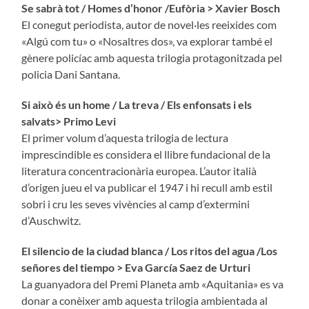
Se sabrà tot / Homes d’honor /Eufòria > Xavier Bosch
El conegut periodista, autor de novel·les reeixides com
«Algú com tu» o «Nosaltres dos», va explorar també el
gènere policíac amb aquesta trilogia protagonitzada pel
policia Dani Santana.
Si això és un home / La treva / Els enfonsats i els
salvats> Primo Levi
El primer volum d’aquesta trilogia de lectura
imprescindible es considera el llibre fundacional de la
literatura concentracionària europea. L’autor italià
d’origen jueu el va publicar el 1947 i hi recull amb estil
sobri i cru les seves vivències al camp d’extermini
d’Auschwitz.
El silencio de la ciudad blanca / Los ritos del agua /Los
señores del tiempo > Eva García Saez de Urturi
La guanyadora del Premi Planeta amb «Aquitania» es va
donar a conèixer amb aquesta trilogia ambientada al