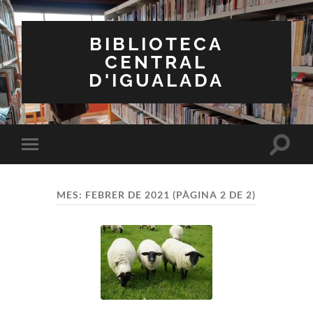
BIBLIOTECA
CENTRAL
D'IGUALADA
Toggle
Toggle
search
mobile
field
menu
MES:
FEBRER DE 2021
(PÀGINA 2 DE 2)