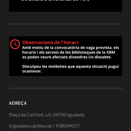
ADREÇA
Plaça de Cal Font, s/n. 08700 Igualada
b.igualada.c@diba.cat / 938049077