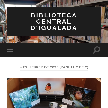
BIBLIOTECA
CENTRAL
D'IGUALADA
Toggle
Toggle
search
mobile
field
menu
MES:
FEBRER DE 2023
(PÀGINA 2 DE 2)