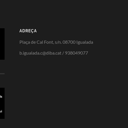
ADREÇA
Plaça de Cal Font, s/n. 08700 Igualada
b.igualada.c@diba.cat / 938049077