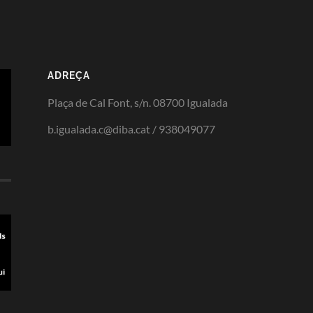
ADREÇA
Plaça de Cal Font, s/n. 08700 Igualada
b.igualada.c@diba.cat / 938049077