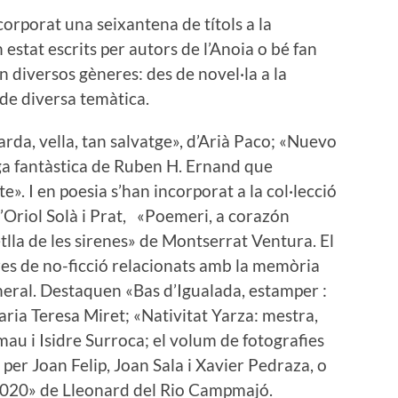
ncorporat una seixantena de títols a la
 estat escrits per autors de l’Anoia o bé fan
 diversos gèneres: des de novel·la a la
 de diversa temàtica.
rda, vella, tan salvatge», d’Arià Paco; «Nuevo
ga fantàstica de Ruben H. Ernand que
 I en poesia s’han incorporat a la col·lecció
d’Oriol Solà i Prat, «Poemeri, a corazón
tlla de les sirenes» de Montserrat Ventura. El
res de no-ficció relacionats amb la memòria
general. Destaquen «Bas d’Igualada, estamper :
ria Teresa Miret; «Nativitat Yarza: mestra,
mau i Isidre Surroca; el volum de fotografies
 per Joan Felip, Joan Sala i Xavier Pedraza, o
2020» de Lleonard del Rio Campmajó.