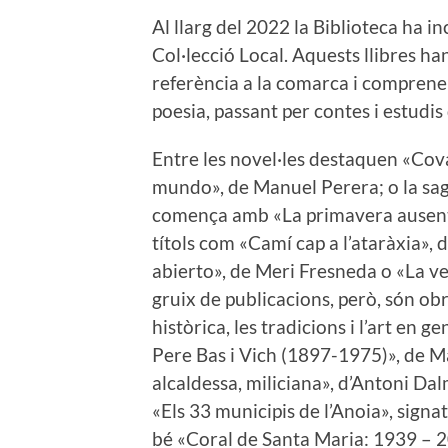
Al llarg del 2022 la Biblioteca ha i
Col·lecció Local. Aquests llibres han
referència a la comarca i comprenen
poesia, passant per contes i estudis
Entre les novel·les destaquen «Cova
mundo», de Manuel Perera; o la sa
comença amb «La primavera ausente».
títols com «Camí cap a l’ataràxia», 
abierto», de Meri Fresneda o «La ve
gruix de publicacions, però, són ob
històrica, les tradicions i l’art en 
Pere Bas i Vich (1897-1975)», de Ma
alcaldessa, miliciana», d’Antoni Dal
«Els 33 municipis de l’Anoia», signat
bé «Coral de Santa Maria: 1939 – 