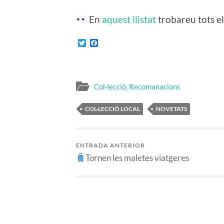
En
aquest llistat
trobareu tots els
Twitter
Facebook
Col·lecció
,
Recomanacions
COL·LECCIÓ LOCAL
NOVETATS
ENTRADA ANTERIOR
Tornen les maletes viatgeres