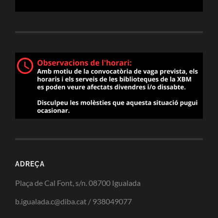
ADREÇA
Plaça de Cal Font, s/n. 08700 Igualada
b.igualada.c@diba.cat / 938049077