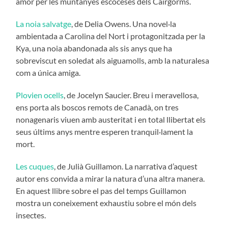
amor per les muntanyes escoceses dels Cairgorms.
La noia salvatge
, de Delia Owens. Una novel·la
ambientada a Carolina del Nort i protagonitzada per la
Kya, una noia abandonada als sis anys que ha
sobreviscut en soledat als aiguamolls, amb la naturalesa
com a única amiga.
Plovien ocells
, de Jocelyn Saucier. Breu i meravellosa,
ens porta als boscos remots de Canadà, on tres
nonagenaris viuen amb austeritat i en total llibertat els
seus últims anys mentre esperen tranquil·lament la
mort.
Les cuques
, de Julià Guillamon. La narrativa d’aquest
autor ens convida a mirar la natura d’una altra manera.
En aquest llibre sobre el pas del temps Guillamon
mostra un coneixement exhaustiu sobre el món dels
insectes.