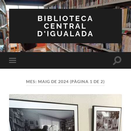
BIBLIOTECA
CENTRAL
D'IGUALADA
Toggle
Toggle
search
mobile
field
menu
MES:
MAIG DE 2024
(PÀGINA 1 DE 2)