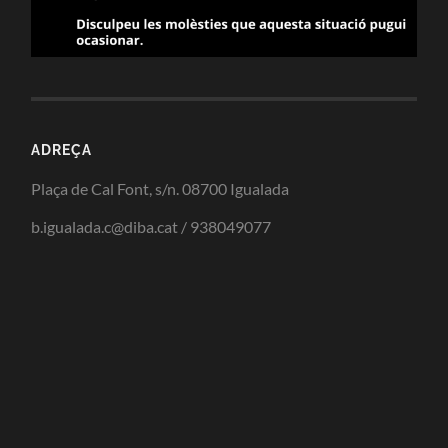
ADREÇA
Plaça de Cal Font, s/n. 08700 Igualada
b.igualada.c@diba.cat / 938049077