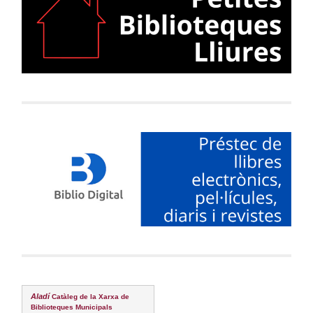
Aladí
Catàleg de la Xarxa de
Biblioteques Municipals