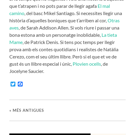
que t’atrapen i no pots parar de llegir agafa
El mal
camino
, del basc Mikel Santiago. Si necessites llegir una
història d’aquelles boniques que t’arriben al cor,
Otras
aves
, de Sarah Addison Allen. Si vols riure i passar una
bona estona amb un personatge inoblidable,
La tieta
Mame
, de Patrick Denis. Si tens poc temps per llegir
prova amb els contes quotidians i realistes de Natàlia
Cerezo, com el seu últim llibre. Però si el que et ve de
gust és un llibre especial i únic,
Plovien ocells
, de
Jocelyne Saucier.
Twitter
Facebook
«
MÉS ANTIGUES