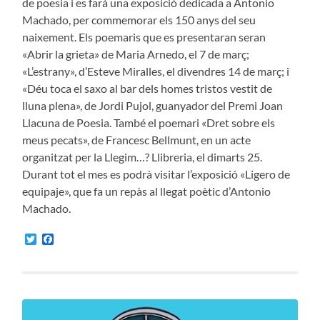
de poesia i es farà una exposició dedicada a Antonio
Machado, per commemorar els 150 anys del seu
naixement. Els poemaris que es presentaran seran
«Abrir la grieta» de Maria Arnedo, el 7 de març;
«L’estrany», d’Esteve Miralles, el divendres 14 de març; i
«Déu toca el saxo al bar dels homes tristos vestit de
lluna plena», de Jordi Pujol, guanyador del Premi Joan
Llacuna de Poesia. També el poemari «Dret sobre els
meus pecats», de Francesc Bellmunt, en un acte
organitzat per la Llegim…? Llibreria, el dimarts 25.
Durant tot el mes es podrà visitar l’exposició «Ligero de
equipaje», que fa un repàs al llegat poètic d’Antonio
Machado.
Twitter
Facebook