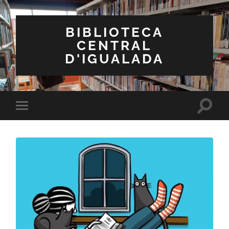
BIBLIOTECA
CENTRAL
D'IGUALADA
Toggle
Toggle
search
mobile
field
menu