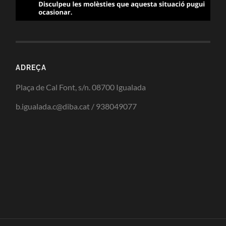
ADREÇA
Plaça de Cal Font, s/n. 08700 Igualada
b.igualada.c@diba.cat / 938049077