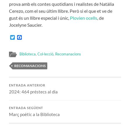
prova amb els contes quotidians i realistes de Natàlia
Cerezo, com el seu últim llibre. Però si el que et ve de
gust és un llibre especial i únic,
Plovien ocells
, de
Jocelyne Saucier.
Twitter
Facebook
Biblioteca
,
Col·lecció
,
Recomanacions
RECOMANACIONS
ENTRADA ANTERIOR
2024: 464 préstecs al dia
ENTRADA SEGÜENT
Març poètic a la Biblioteca