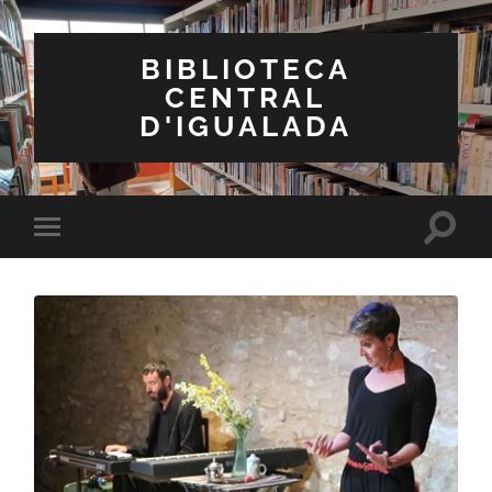
BIBLIOTECA
CENTRAL
D'IGUALADA
Toggle
Toggle
search
mobile
field
menu