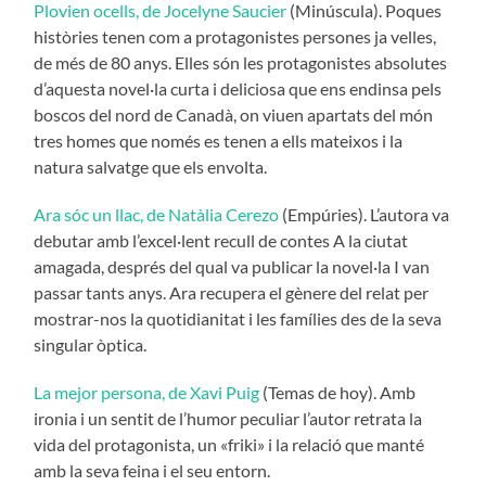
Plovien ocells, de Jocelyne Saucier
(Minúscula). Poques
històries tenen com a protagonistes persones ja velles,
de més de 80 anys. Elles són les protagonistes absolutes
d’aquesta novel·la curta i deliciosa que ens endinsa pels
boscos del nord de Canadà, on viuen apartats del món
tres homes que només es tenen a ells mateixos i la
natura salvatge que els envolta.
Ara sóc un llac, de Natàlia Cerezo
(Empúries). L’autora va
debutar amb l’excel·lent recull de contes A la ciutat
amagada, després del qual va publicar la novel·la I van
passar tants anys. Ara recupera el gènere del relat per
mostrar-nos la quotidianitat i les famílies des de la seva
singular òptica.
La mejor persona, de Xavi Puig
(Temas de hoy). Amb
ironia i un sentit de l’humor peculiar l’autor retrata la
vida del protagonista, un «friki» i la relació que manté
amb la seva feina i el seu entorn.