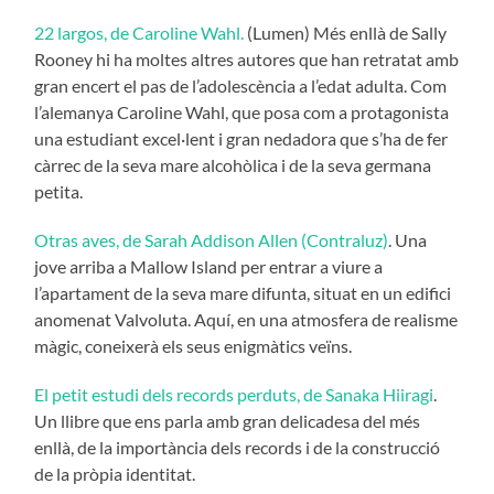
22 largos, de Caroline Wahl.
(Lumen) Més enllà de Sally
Rooney hi ha moltes altres autores que han retratat amb
gran encert el pas de l’adolescència a l’edat adulta. Com
l’alemanya Caroline Wahl, que posa com a protagonista
una estudiant excel·lent i gran nedadora que s’ha de fer
càrrec de la seva mare alcohòlica i de la seva germana
petita.
Otras aves, de Sarah Addison Allen (Contraluz)
. Una
jove arriba a Mallow Island per entrar a viure a
l’apartament de la seva mare difunta, situat en un edifici
anomenat Valvoluta. Aquí, en una atmosfera de realisme
màgic, coneixerà els seus enigmàtics veïns.
El petit estudi dels records perduts, de Sanaka Hiiragi
.
Un llibre que ens parla amb gran delicadesa del més
enllà, de la importància dels records i de la construcció
de la pròpia identitat.