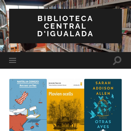
BIBLIOTECA
CENTRAL
D'IGUALADA
Toggle
Toggle
search
mobile
field
menu